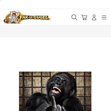
Skip
to
content
Cari
Troli
Login
Navigation
Buka Info Lebih Lanjut