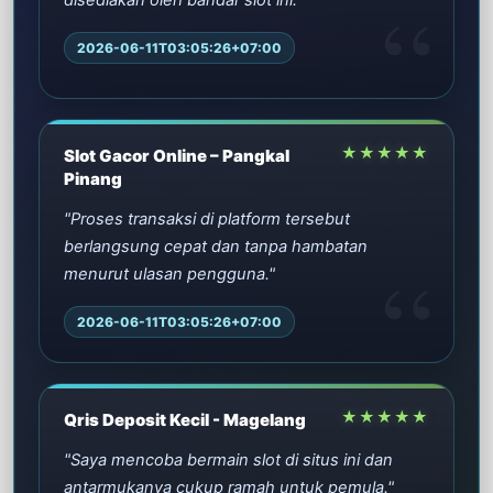
disediakan oleh bandar slot ini."
2026-06-11T03:05:26+07:00
★★★★★
Slot Gacor Online – Pangkal
Pinang
"Proses transaksi di platform tersebut
berlangsung cepat dan tanpa hambatan
menurut ulasan pengguna."
2026-06-11T03:05:26+07:00
★★★★★
Qris Deposit Kecil - Magelang
"Saya mencoba bermain slot di situs ini dan
antarmukanya cukup ramah untuk pemula."