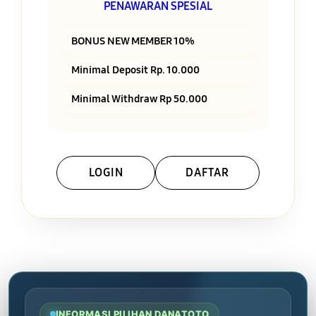
PENAWARAN SPESIAL
BONUS NEW MEMBER 10%
Minimal Deposit Rp. 10.000
Minimal Withdraw Rp 50.000
LOGIN
DAFTAR
Layer Popup Close
INFORMASI PILIHAN DANATOTO