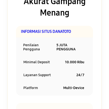
Akurat Gampang
Menang
INFORMASI SITUS DANATOTO
Penilaian
5 JUTA
Pengguna
PENGGUNA
Minimal Deposit
10.000 Ribu
Layanan Support
24/7
Platform
Multi-Device