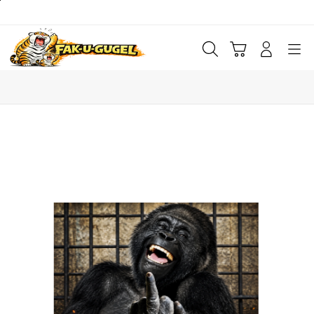
Skip
to
content
Cari
Troli
Login
Navigation
Buka Info Lebih Lanjut