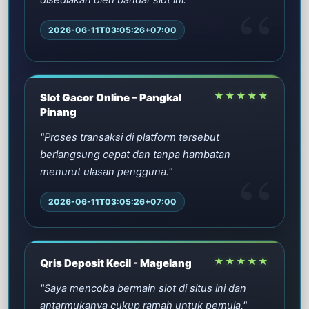
disediakan oleh bandar slot ini."
2026-06-11T03:05:26+07:00
★★★★★
Slot Gacor Online – Pangkal
Pinang
"Proses transaksi di platform tersebut
berlangsung cepat dan tanpa hambatan
menurut ulasan pengguna."
2026-06-11T03:05:26+07:00
★★★★★
Qris Deposit Kecil - Magelang
"Saya mencoba bermain slot di situs ini dan
antarmukanya cukup ramah untuk pemula."