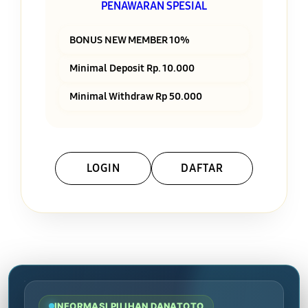
PENAWARAN SPESIAL
BONUS NEW MEMBER 10%
Minimal Deposit Rp. 10.000
Minimal Withdraw Rp 50.000
LOGIN
DAFTAR
Layer Popup Close
INFORMASI PILIHAN DANATOTO