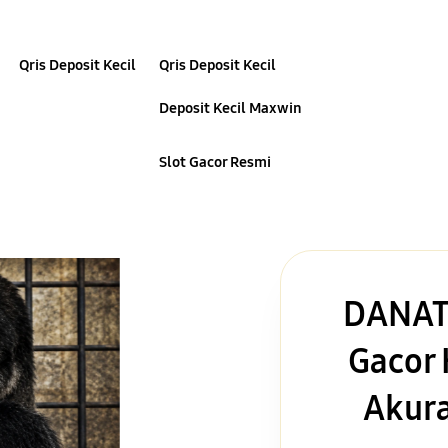
Qris Deposit Kecil
Qris Deposit Kecil
Deposit Kecil Maxwin
Slot Gacor Resmi
DANATO
Gacor H
Akur