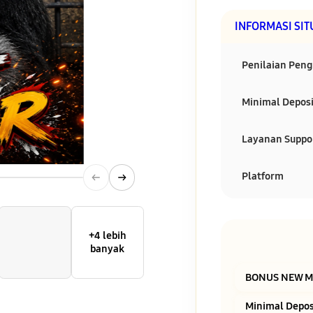
INFORMASI SIT
Penilaian Pen
Minimal Deposi
Layanan Suppo
Sebelumnya
Berikutnya
Platform
+4 lebih
banyak
BONUS NEW M
Minimal Depos