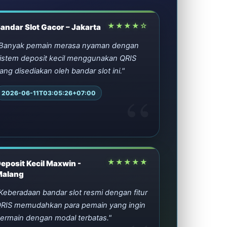
★★★★☆
andar Slot Gacor – Jakarta
Banyak pemain merasa nyaman dengan
istem deposit kecil menggunakan QRIS
ang disediakan oleh bandar slot ini."
2026-06-11T03:05:26+07:00
★★★★★
eposit Kecil Maxwin -
alang
Keberadaan bandar slot resmi dengan fitur
RIS memudahkan para pemain yang ingin
ermain dengan modal terbatas."