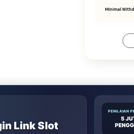
Minimal Withd
PENILAIAN 
5 JU
n Link Slot
PENG