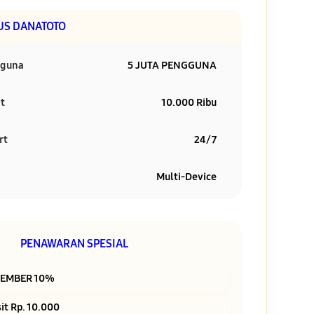
US DANATOTO
gguna
5 JUTA PENGGUNA
t
10.000 Ribu
rt
24/7
Multi-Device
PENAWARAN SPESIAL
EMBER 10%
it Rp. 10.000