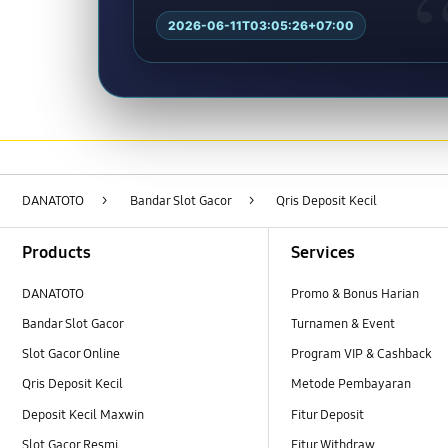
2026-06-11T03:05:26+07:00
DANATOTO
>
Bandar Slot Gacor
>
Qris Deposit Kecil
Footer Navigation
Products
Services
DANATOTO
Promo & Bonus Harian
Bandar Slot Gacor
Turnamen & Event
Slot Gacor Online
Program VIP & Cashback
Qris Deposit Kecil
Metode Pembayaran
Deposit Kecil Maxwin
Fitur Deposit
Slot Gacor Resmi
Fitur Withdraw