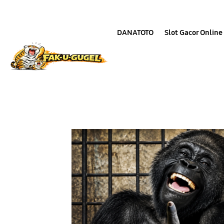
Skip
to
content
DANATOTO
Slot Gacor Online
Buka Info Lebih Lanjut