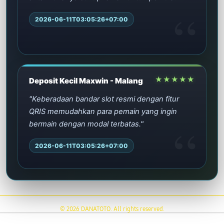
2026-06-11T03:05:26+07:00
★★★★★
Deposit Kecil Maxwin - Malang
"Keberadaan bandar slot resmi dengan fitur
QRIS memudahkan para pemain yang ingin
bermain dengan modal terbatas."
2026-06-11T03:05:26+07:00
© 2026 DANATOTO. All rights reserved.