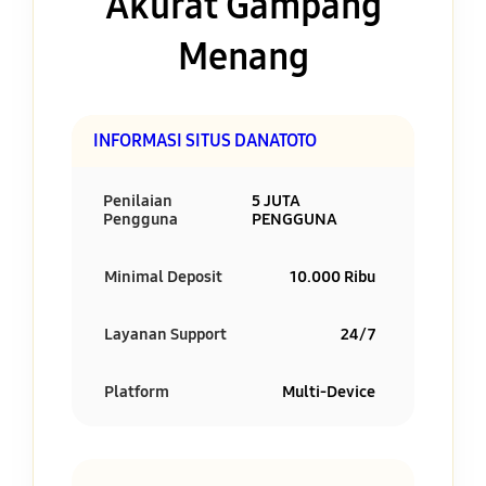
Akurat Gampang
Menang
INFORMASI SITUS DANATOTO
Penilaian
5 JUTA
Pengguna
PENGGUNA
Minimal Deposit
10.000 Ribu
Layanan Support
24/7
Platform
Multi-Device