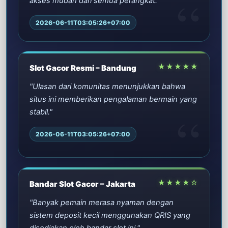
akses mudah dari semua perangkat."
2026-06-11T03:05:26+07:00
★★★★★
Slot Gacor Resmi – Bandung
"Ulasan dari komunitas menunjukkan bahwa
situs ini memberikan pengalaman bermain yang
stabil."
2026-06-11T03:05:26+07:00
★★★★☆
Bandar Slot Gacor – Jakarta
"Banyak pemain merasa nyaman dengan
sistem deposit kecil menggunakan QRIS yang