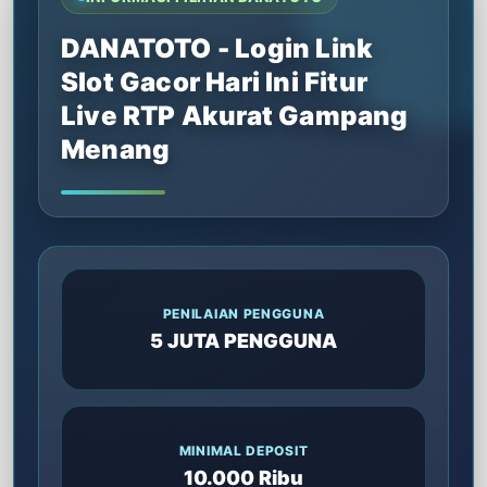
DANATOTO - Login Link
Slot Gacor Hari Ini Fitur
Live RTP Akurat Gampang
Menang
PENILAIAN PENGGUNA
5 JUTA PENGGUNA
MINIMAL DEPOSIT
10.000 Ribu