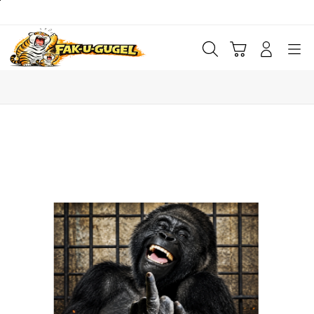
Skip
to
content
Cari
Troli
Login
Navigation
Buka Info Lebih Lanjut