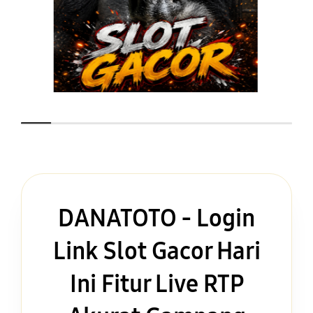
DANATOTO - Login
Link Slot Gacor Hari
Ini Fitur Live RTP