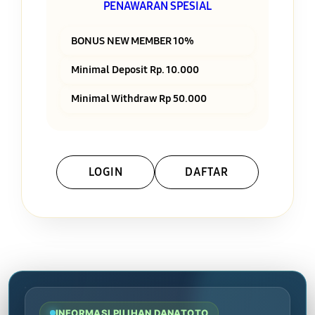
PENAWARAN SPESIAL
BONUS NEW MEMBER 10%
Minimal Deposit Rp. 10.000
Minimal Withdraw Rp 50.000
LOGIN
DAFTAR
Layer Popup Close
INFORMASI PILIHAN DANATOTO