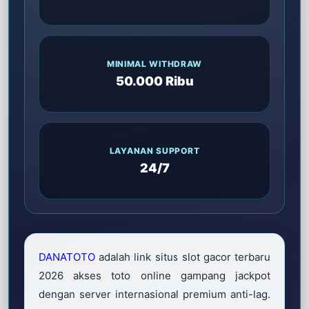
MINIMAL WITHDRAW
50.000 Ribu
LAYANAN SUPPORT
24/7
DANATOTO
adalah link situs slot gacor terbaru
2026 akses toto online gampang jackpot
dengan server internasional premium anti-lag.