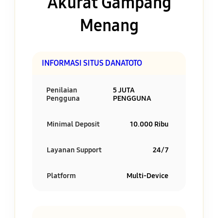
Akurat Gampang
Menang
INFORMASI SITUS DANATOTO
Penilaian
5 JUTA
Pengguna
PENGGUNA
Minimal Deposit
10.000 Ribu
Layanan Support
24/7
Platform
Multi-Device