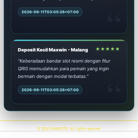
2026-06-11T03:05:26+07:00
★★★★★
Deposit Kecil Maxwin - Malang
"Keberadaan bandar slot resmi dengan fitur
QRIS memudahkan para pemain yang ingin
bermain dengan modal terbatas."
2026-06-11T03:05:26+07:00
© 2026 DANATOTO. All rights reserved.