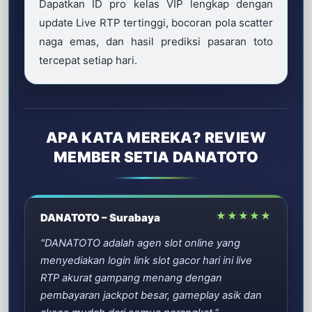
Dapatkan ID pro kelas VIP lengkap dengan
update Live RTP tertinggi, bocoran pola scatter
naga emas, dan hasil prediksi pasaran toto
tercepat setiap hari.
APA KATA MEREKA? REVIEW
MEMBER SETIA DANATOTO
★★★★★
DANATOTO – Surabaya
"DANATOTO adalah agen slot online yang
menyediakan login link slot gacor hari ini live
RTP akurat gampang menang dengan
pembayaran jackpot besar, gameplay asik dan