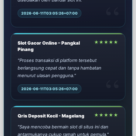
disediakan oleh bandar slot ini."
2026-06-11T03:05:26+07:00
★★★★★
Slot Gacor Online – Pangkal
Pinang
"Proses transaksi di platform tersebut
berlangsung cepat dan tanpa hambatan
menurut ulasan pengguna."
2026-06-11T03:05:26+07:00
★★★★★
Qris Deposit Kecil - Magelang
"Saya mencoba bermain slot di situs ini dan
antarmukanya cukup ramah untuk pemula."