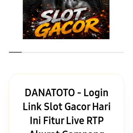
DANATOTO - Login
Link Slot Gacor Hari
Ini Fitur Live RTP