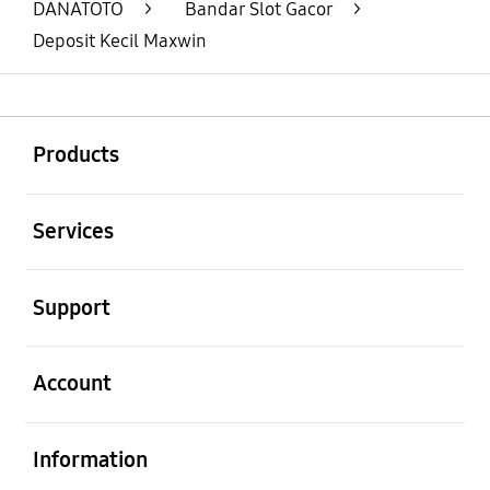
DANATOTO
>
Bandar Slot Gacor
>
Deposit Kecil Maxwin
Buka
Footer Navigation
Products
Buka
Services
Buka
Support
Buka
Account
Buka
Information