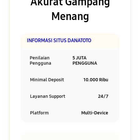
Akurat Gampang
Menang
INFORMASI SITUS DANATOTO
Penilaian
5 JUTA
Pengguna
PENGGUNA
Minimal Deposit
10.000 Ribu
Layanan Support
24/7
Platform
Multi-Device