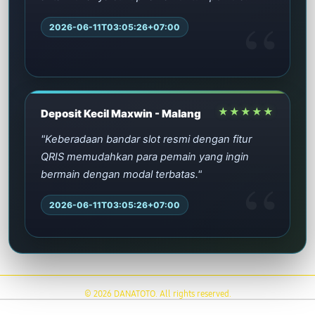
2026-06-11T03:05:26+07:00
★★★★★
Deposit Kecil Maxwin - Malang
"Keberadaan bandar slot resmi dengan fitur
QRIS memudahkan para pemain yang ingin
bermain dengan modal terbatas."
2026-06-11T03:05:26+07:00
© 2026 DANATOTO. All rights reserved.