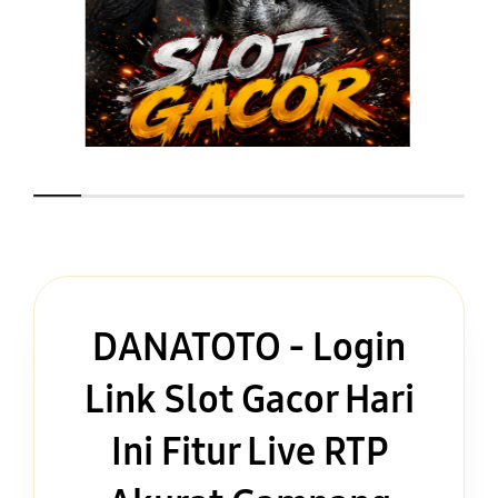
DANATOTO - Login
Link Slot Gacor Hari
Ini Fitur Live RTP