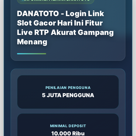
DANATOTO - Login Link
Slot Gacor Hari Ini Fitur
Live RTP Akurat Gampang
Menang
PENILAIAN PENGGUNA
5 JUTA PENGGUNA
MINIMAL DEPOSIT
10.000 Ribu