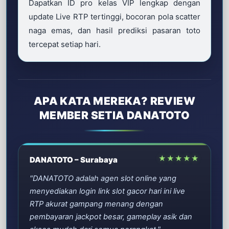
Dapatkan ID pro kelas VIP lengkap dengan
update Live RTP tertinggi, bocoran pola scatter
naga emas, dan hasil prediksi pasaran toto
tercepat setiap hari.
APA KATA MEREKA? REVIEW
MEMBER SETIA DANATOTO
★★★★★
DANATOTO – Surabaya
"DANATOTO adalah agen slot online yang
menyediakan login link slot gacor hari ini live
RTP akurat gampang menang dengan
pembayaran jackpot besar, gameplay asik dan