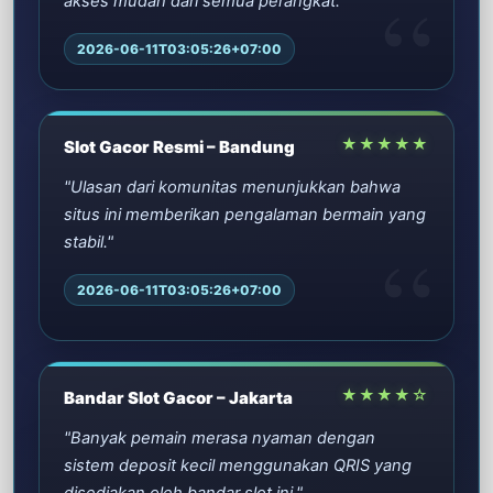
akses mudah dari semua perangkat."
2026-06-11T03:05:26+07:00
★★★★★
Slot Gacor Resmi – Bandung
"Ulasan dari komunitas menunjukkan bahwa
situs ini memberikan pengalaman bermain yang
stabil."
2026-06-11T03:05:26+07:00
★★★★☆
Bandar Slot Gacor – Jakarta
"Banyak pemain merasa nyaman dengan
sistem deposit kecil menggunakan QRIS yang