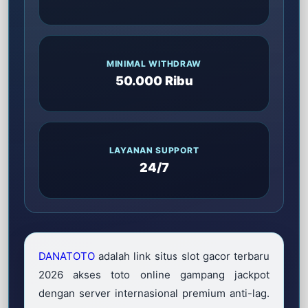
MINIMAL WITHDRAW
50.000 Ribu
LAYANAN SUPPORT
24/7
DANATOTO
adalah link situs slot gacor terbaru
2026 akses toto online gampang jackpot
dengan server internasional premium anti-lag.