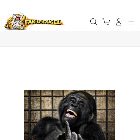
Skip
to
content
Cari
Troli
Login
Navigation
Buka Info Lebih Lanjut