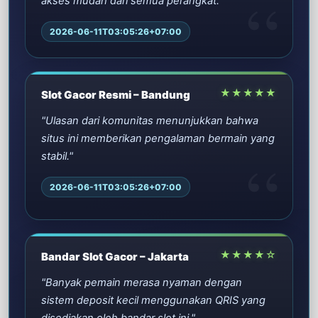
akses mudah dari semua perangkat."
2026-06-11T03:05:26+07:00
★★★★★
Slot Gacor Resmi – Bandung
"Ulasan dari komunitas menunjukkan bahwa
situs ini memberikan pengalaman bermain yang
stabil."
2026-06-11T03:05:26+07:00
★★★★☆
Bandar Slot Gacor – Jakarta
"Banyak pemain merasa nyaman dengan
sistem deposit kecil menggunakan QRIS yang