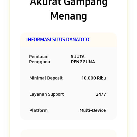
Akurat Gampang
Menang
INFORMASI SITUS DANATOTO
Penilaian
5 JUTA
Pengguna
PENGGUNA
Minimal Deposit
10.000 Ribu
Layanan Support
24/7
Platform
Multi-Device