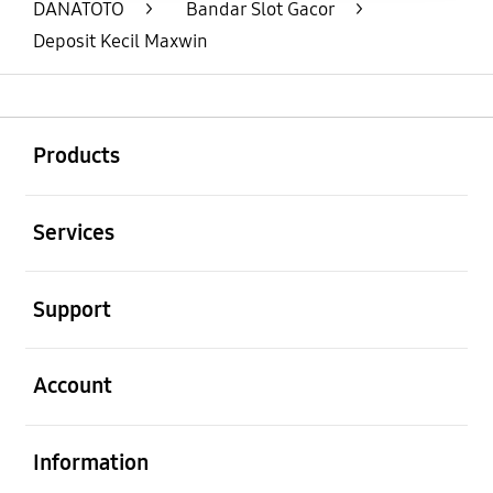
DANATOTO
>
Bandar Slot Gacor
>
Deposit Kecil Maxwin
Buka
Footer Navigation
Products
Buka
Services
Buka
Support
Buka
Account
Buka
Information