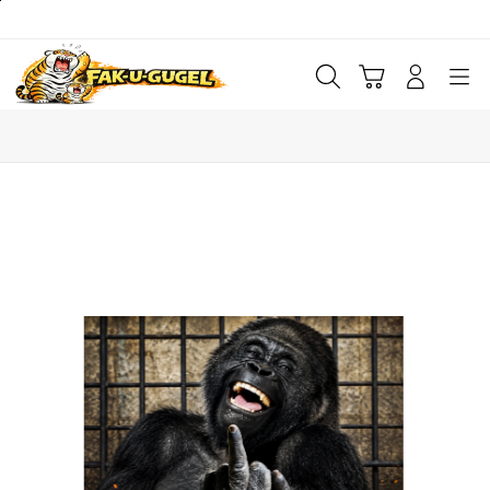
Skip
to
content
Cari
Troli
Login
Navigation
Buka Info Lebih Lanjut