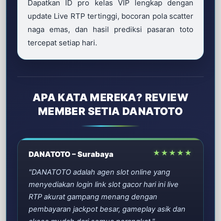
Dapatkan ID pro kelas VIP lengkap dengan
update Live RTP tertinggi, bocoran pola scatter
naga emas, dan hasil prediksi pasaran toto
tercepat setiap hari.
APA KATA MEREKA? REVIEW
MEMBER SETIA DANATOTO
★★★★★
DANATOTO – Surabaya
"DANATOTO adalah agen slot online yang
menyediakan login link slot gacor hari ini live
RTP akurat gampang menang dengan
pembayaran jackpot besar, gameplay asik dan