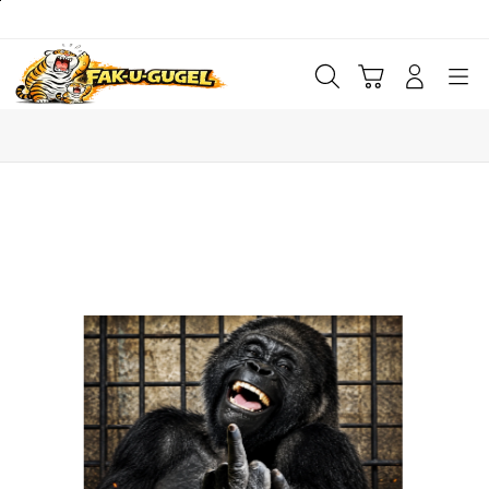
Skip
to
content
Cari
Troli
Login
Navigation
Buka Info Lebih Lanjut