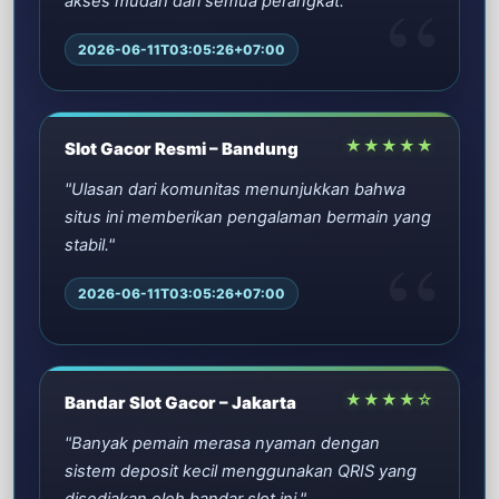
akses mudah dari semua perangkat."
2026-06-11T03:05:26+07:00
★★★★★
Slot Gacor Resmi – Bandung
"Ulasan dari komunitas menunjukkan bahwa
situs ini memberikan pengalaman bermain yang
stabil."
2026-06-11T03:05:26+07:00
★★★★☆
Bandar Slot Gacor – Jakarta
"Banyak pemain merasa nyaman dengan
sistem deposit kecil menggunakan QRIS yang