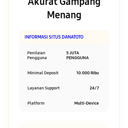
Akurat Gampang
Menang
INFORMASI SITUS DANATOTO
Penilaian
5 JUTA
Pengguna
PENGGUNA
Minimal Deposit
10.000 Ribu
Layanan Support
24/7
Platform
Multi-Device