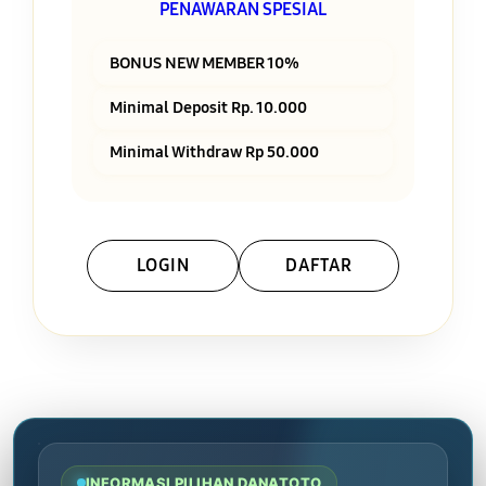
PENAWARAN SPESIAL
BONUS NEW MEMBER 10%
Minimal Deposit Rp. 10.000
Minimal Withdraw Rp 50.000
LOGIN
DAFTAR
Layer Popup Close
INFORMASI PILIHAN DANATOTO