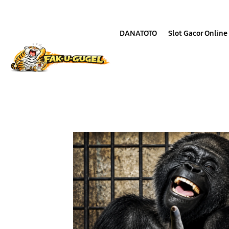
Skip
to
content
DANATOTO
Slot Gacor Online
Buka Info Lebih Lanjut