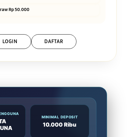
raw Rp 50.000
LOGIN
DAFTAR
PENGGUNA
MINIMAL DEPOSIT
TA
10.000 Ribu
GUNA