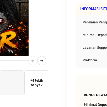
INFORMASI SIT
Penilaian Pen
Minimal Deposi
Layanan Suppo
Sebelumnya
Berikutnya
Platform
+4 lebih
banyak
BONUS NEW M
Minimal Depos