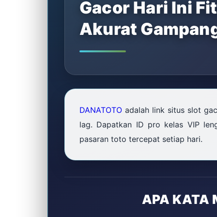
Gacor Hari Ini Fi
Akurat Gampan
DANATOTO
adalah link situs slot g
lag. Dapatkan ID pro kelas VIP len
pasaran toto tercepat setiap hari.
APA KATA 