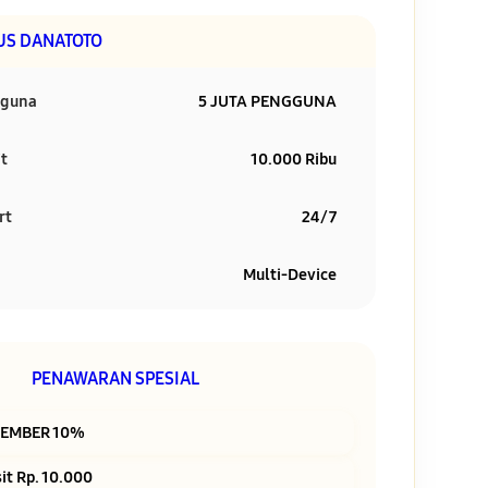
US DANATOTO
gguna
5 JUTA PENGGUNA
t
10.000 Ribu
rt
24/7
Multi-Device
PENAWARAN SPESIAL
EMBER 10%
it Rp. 10.000