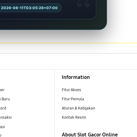
2026-06-11T03:05:26+07:00
Information
ber
Fitur Akses
n Baru
Fitur Pemula
ord
Aturan & Kebijakan
ansaksi
Kontak Resmi
kasi
About Slot Gacor Online
P