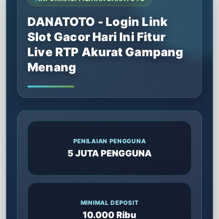
DANATOTO - Login Link
Slot Gacor Hari Ini Fitur
Live RTP Akurat Gampang
Menang
PENILAIAN PENGGUNA
5 JUTA PENGGUNA
MINIMAL DEPOSIT
10.000 Ribu