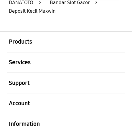
DANATOTO
>
Bandar Slot Gacor
>
Deposit Kecil Maxwin
Buka
Footer Navigation
Products
Buka
Services
Buka
Support
Buka
Account
Buka
Information