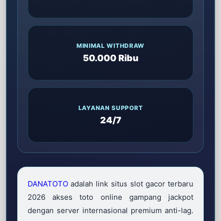
MINIMAL WITHDRAW
50.000 Ribu
LAYANAN SUPPORT
24/7
DANATOTO
adalah link situs slot gacor terbaru
2026 akses toto online gampang jackpot
dengan server internasional premium anti-lag.