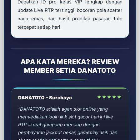
Dapatkan ID pro kelas VIP lengkap dengan
update Live RTP tertinggi, bocoran pola scatter
naga emas, dan hasil prediksi pasaran toto
tercepat setiap hari.
APA KATA MEREKA? REVIEW
MEMBER SETIA DANATOTO
★★★★★
DANATOTO – Surabaya
"DANATOTO adalah agen slot online yang
menyediakan login link slot gacor hari ini live
RTP akurat gampang menang dengan
pembayaran jackpot besar, gameplay asik dan