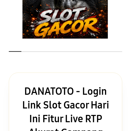
DANATOTO - Login
Link Slot Gacor Hari
Ini Fitur Live RTP