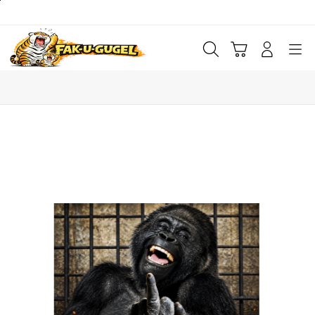
Skip
to
content
Cari
Troli
Login
Navigation
Buka Info Lebih Lanjut