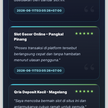
disediakan oleh bandar slot ini."
2026-06-11T03:05:26+07:00
★★★★★
Slot Gacor Online – Pangkal
Pinang
"Proses transaksi di platform tersebut
berlangsung cepat dan tanpa hambatan
menurut ulasan pengguna."
2026-06-11T03:05:26+07:00
★★★★★
Qris Deposit Kecil - Magelang
"Saya mencoba bermain slot di situs ini dan
antarmukanya cukup ramah untuk pemula."