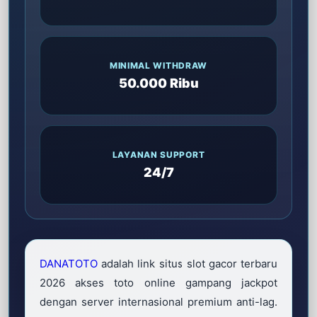
MINIMAL WITHDRAW
50.000 Ribu
LAYANAN SUPPORT
24/7
DANATOTO
adalah link situs slot gacor terbaru
2026 akses toto online gampang jackpot
dengan server internasional premium anti-lag.