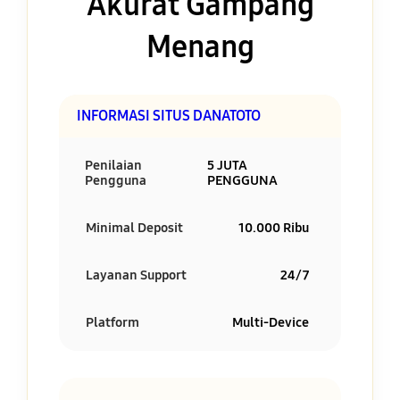
Akurat Gampang
Menang
INFORMASI SITUS DANATOTO
Penilaian
5 JUTA
Pengguna
PENGGUNA
Minimal Deposit
10.000 Ribu
Layanan Support
24/7
Platform
Multi-Device