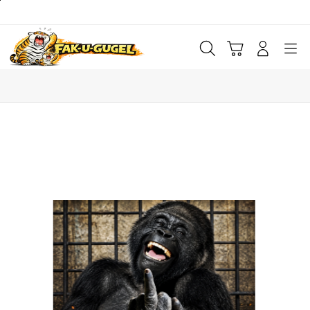
Skip
to
content
Cari
Troli
Login
Navigation
Buka Info Lebih Lanjut