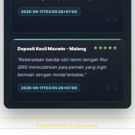
2026-06-11T03:05:26+07:00
★★★★★
Deposit Kecil Maxwin - Malang
"Keberadaan bandar slot resmi dengan fitur
QRIS memudahkan para pemain yang ingin
bermain dengan modal terbatas."
2026-06-11T03:05:26+07:00
© 2026 DANATOTO. All rights reserved.