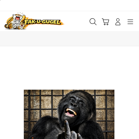
Skip
to
content
Cari
Troli
Login
Navigation
Buka Info Lebih Lanjut