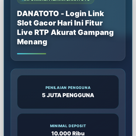
DANATOTO - Login Link
Slot Gacor Hari Ini Fitur
Live RTP Akurat Gampang
Menang
PENILAIAN PENGGUNA
5 JUTA PENGGUNA
MINIMAL DEPOSIT
10.000 Ribu