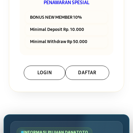
PENAWARAN SPESIAL
BONUS NEW MEMBER 10%
Minimal Deposit Rp. 10.000
Minimal Withdraw Rp 50.000
LOGIN
DAFTAR
Layer Popup Close
INFORMASI PILIHAN DANATOTO