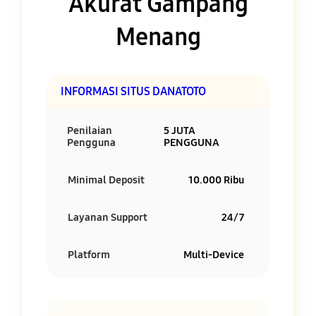
Akurat Gampang
Menang
INFORMASI SITUS DANATOTO
Penilaian
5 JUTA
Pengguna
PENGGUNA
Minimal Deposit
10.000 Ribu
Layanan Support
24/7
Platform
Multi-Device