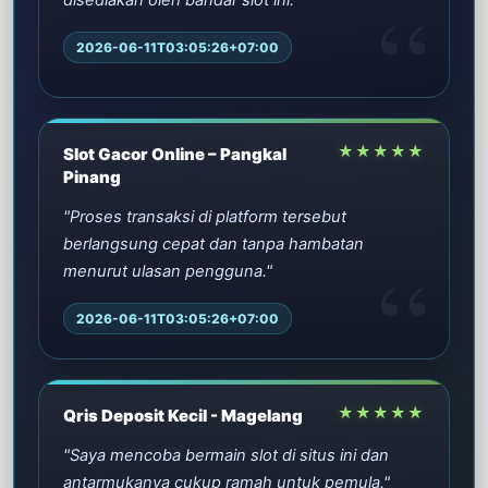
disediakan oleh bandar slot ini."
2026-06-11T03:05:26+07:00
★★★★★
Slot Gacor Online – Pangkal
Pinang
"Proses transaksi di platform tersebut
berlangsung cepat dan tanpa hambatan
menurut ulasan pengguna."
2026-06-11T03:05:26+07:00
★★★★★
Qris Deposit Kecil - Magelang
"Saya mencoba bermain slot di situs ini dan
antarmukanya cukup ramah untuk pemula."