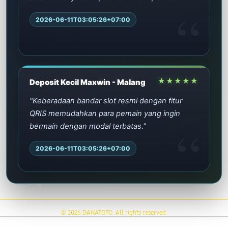
2026-06-11T03:05:26+07:00
★★★★★
Deposit Kecil Maxwin - Malang
"Keberadaan bandar slot resmi dengan fitur
QRIS memudahkan para pemain yang ingin
bermain dengan modal terbatas."
2026-06-11T03:05:26+07:00
© 2026 DANATOTO. All rights reserved.