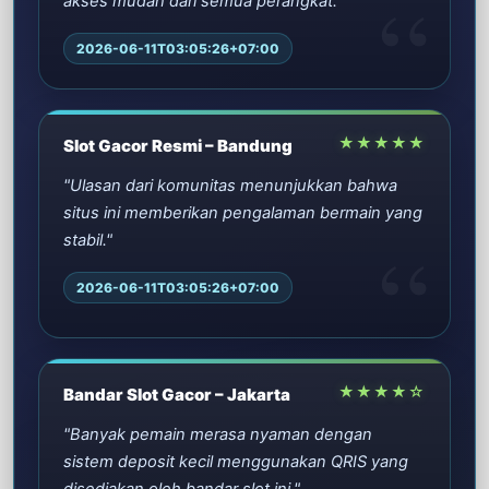
akses mudah dari semua perangkat."
2026-06-11T03:05:26+07:00
★★★★★
Slot Gacor Resmi – Bandung
"Ulasan dari komunitas menunjukkan bahwa
situs ini memberikan pengalaman bermain yang
stabil."
2026-06-11T03:05:26+07:00
★★★★☆
Bandar Slot Gacor – Jakarta
"Banyak pemain merasa nyaman dengan
sistem deposit kecil menggunakan QRIS yang