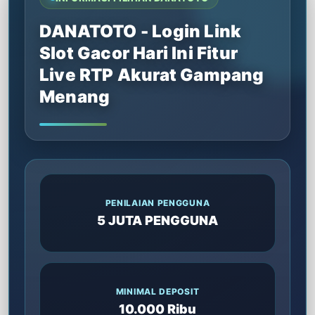
DANATOTO - Login Link
Slot Gacor Hari Ini Fitur
Live RTP Akurat Gampang
Menang
PENILAIAN PENGGUNA
5 JUTA PENGGUNA
MINIMAL DEPOSIT
10.000 Ribu