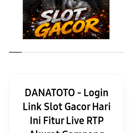
DANATOTO - Login
Link Slot Gacor Hari
Ini Fitur Live RTP