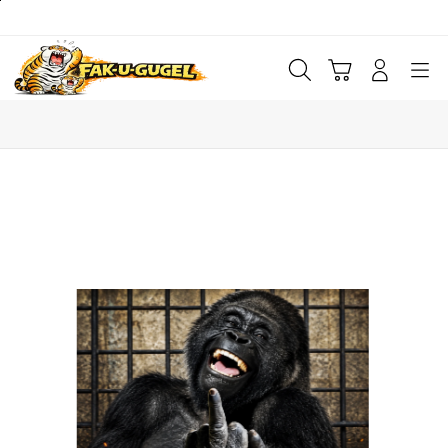
Skip
to
content
Cari
Troli
Login
Navigation
Buka Info Lebih Lanjut