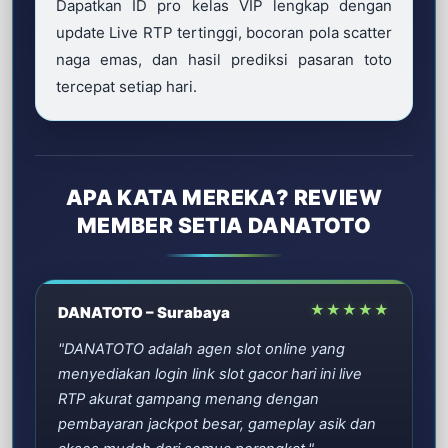
Dapatkan ID pro kelas VIP lengkap dengan
update Live RTP tertinggi, bocoran pola scatter
naga emas, dan hasil prediksi pasaran toto
tercepat setiap hari.
APA KATA MEREKA? REVIEW
MEMBER SETIA DANATOTO
★★★★★
DANATOTO – Surabaya
"DANATOTO adalah agen slot online yang
menyediakan login link slot gacor hari ini live
RTP akurat gampang menang dengan
pembayaran jackpot besar, gameplay asik dan