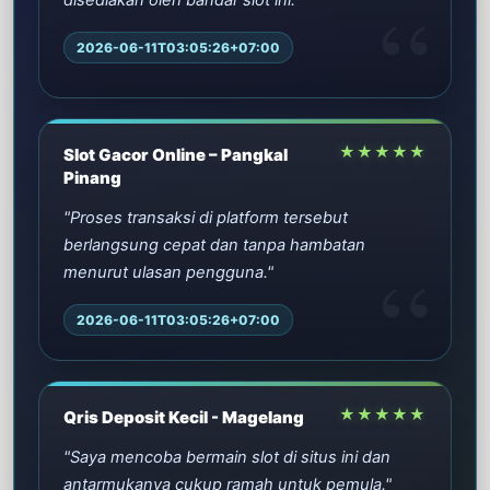
disediakan oleh bandar slot ini."
2026-06-11T03:05:26+07:00
★★★★★
Slot Gacor Online – Pangkal
Pinang
"Proses transaksi di platform tersebut
berlangsung cepat dan tanpa hambatan
menurut ulasan pengguna."
2026-06-11T03:05:26+07:00
★★★★★
Qris Deposit Kecil - Magelang
"Saya mencoba bermain slot di situs ini dan
antarmukanya cukup ramah untuk pemula."