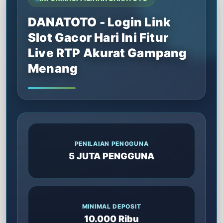
DANATOTO - Login Link
Slot Gacor Hari Ini Fitur
Live RTP Akurat Gampang
Menang
PENILAIAN PENGGUNA
5 JUTA PENGGUNA
MINIMAL DEPOSIT
10.000 Ribu