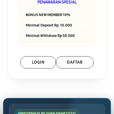
PENAWARAN SPESIAL
BONUS NEW MEMBER 10%
Minimal Deposit Rp. 10.000
Minimal Withdraw Rp 50.000
LOGIN
DAFTAR
Layer Popup Close
INFORMASI PILIHAN DANATOTO