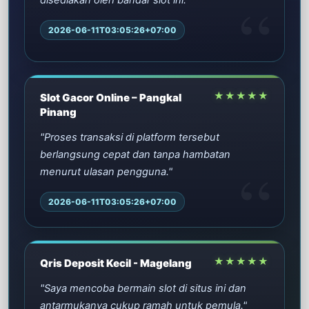
disediakan oleh bandar slot ini."
2026-06-11T03:05:26+07:00
★★★★★
Slot Gacor Online – Pangkal
Pinang
"Proses transaksi di platform tersebut
berlangsung cepat dan tanpa hambatan
menurut ulasan pengguna."
2026-06-11T03:05:26+07:00
★★★★★
Qris Deposit Kecil - Magelang
"Saya mencoba bermain slot di situs ini dan
antarmukanya cukup ramah untuk pemula."