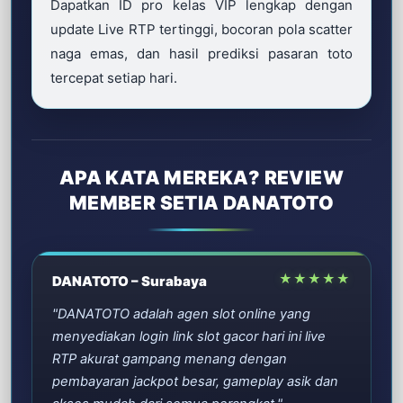
Dapatkan ID pro kelas VIP lengkap dengan
update Live RTP tertinggi, bocoran pola scatter
naga emas, dan hasil prediksi pasaran toto
tercepat setiap hari.
APA KATA MEREKA? REVIEW
MEMBER SETIA DANATOTO
★★★★★
DANATOTO – Surabaya
"DANATOTO adalah agen slot online yang
menyediakan login link slot gacor hari ini live
RTP akurat gampang menang dengan
pembayaran jackpot besar, gameplay asik dan