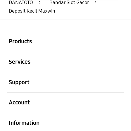
DANATOTO
>
Bandar Slot Gacor
>
Deposit Kecil Maxwin
Buka
Footer Navigation
Products
Buka
Services
Buka
Support
Buka
Account
Buka
Information