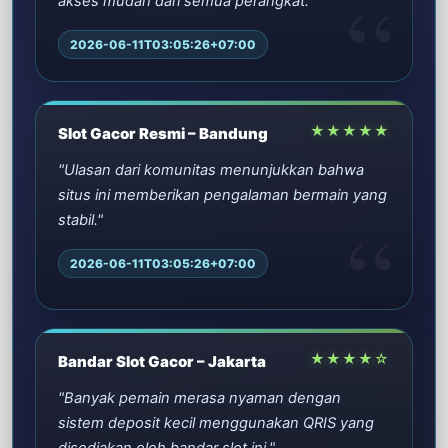
akses mudah dari semua perangkat."
2026-06-11T03:05:26+07:00
★★★★★
Slot Gacor Resmi – Bandung
"Ulasan dari komunitas menunjukkan bahwa
situs ini memberikan pengalaman bermain yang
stabil."
2026-06-11T03:05:26+07:00
★★★★☆
Bandar Slot Gacor – Jakarta
"Banyak pemain merasa nyaman dengan
sistem deposit kecil menggunakan QRIS yang