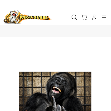
Skip
to
content
Cari
Troli
Login
Navigation
Buka Info Lebih Lanjut