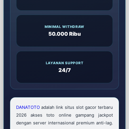
MINIMAL WITHDRAW
50.000 Ribu
LAYANAN SUPPORT
24/7
DANATOTO
adalah link situs slot gacor terbaru
2026 akses toto online gampang jackpot
dengan server internasional premium anti-lag.