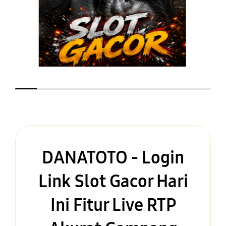
DANATOTO - Login
Link Slot Gacor Hari
Ini Fitur Live RTP