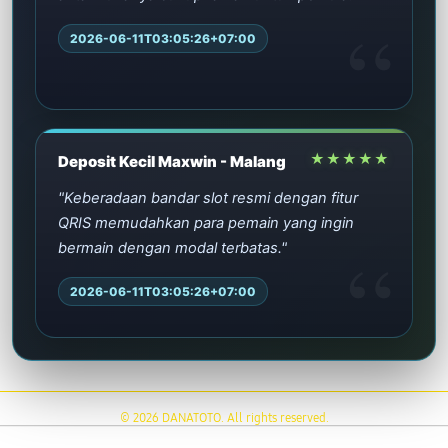
2026-06-11T03:05:26+07:00
★★★★★
Deposit Kecil Maxwin - Malang
"Keberadaan bandar slot resmi dengan fitur
QRIS memudahkan para pemain yang ingin
bermain dengan modal terbatas."
2026-06-11T03:05:26+07:00
© 2026 DANATOTO. All rights reserved.