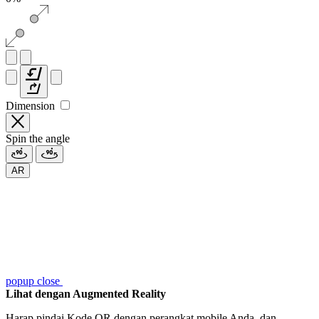
Dimension
Spin the angle
AR
popup close
Lihat dengan Augmented Reality
Harap pindai Kode QR dengan perangkat mobile Anda, dan