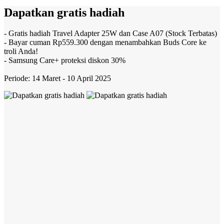
Dapatkan gratis hadiah
- Gratis hadiah Travel Adapter 25W dan Case A07 (Stock Terbatas)
- Bayar cuman Rp559.300 dengan menambahkan Buds Core ke
troli Anda!
- Samsung Care+ proteksi diskon 30%
Periode: 14 Maret - 10 April 2025