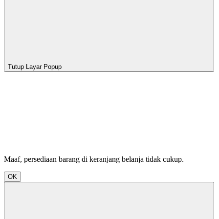
Tutup Layar Popup
Maaf, persediaan barang di keranjang belanja tidak cukup.
OK