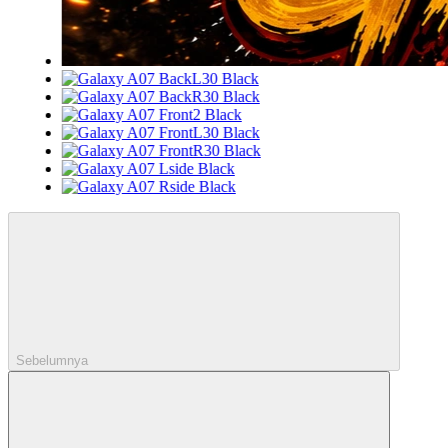
Sebelumnya