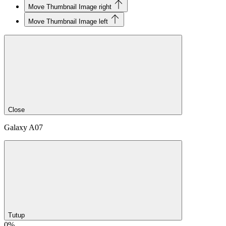
Move Thumbnail Image right
Move Thumbnail Image left
Close
Galaxy A07
Tutup
0%