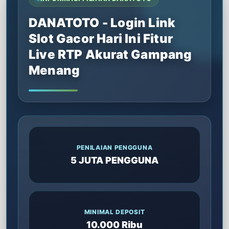
DANATOTO - Login Link
Slot Gacor Hari Ini Fitur
Live RTP Akurat Gampang
Menang
PENILAIAN PENGGUNA
5 JUTA PENGGUNA
MINIMAL DEPOSIT
10.000 Ribu