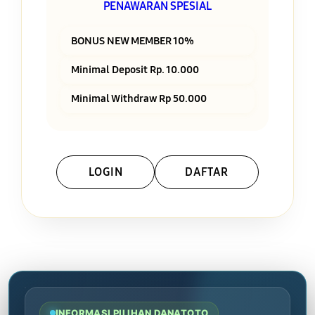
PENAWARAN SPESIAL
BONUS NEW MEMBER 10%
Minimal Deposit Rp. 10.000
Minimal Withdraw Rp 50.000
LOGIN
DAFTAR
Layer Popup Close
INFORMASI PILIHAN DANATOTO