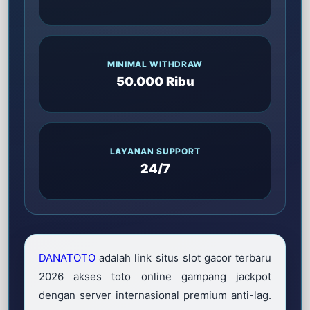
MINIMAL WITHDRAW
50.000 Ribu
LAYANAN SUPPORT
24/7
DANATOTO
adalah link situs slot gacor terbaru
2026 akses toto online gampang jackpot
dengan server internasional premium anti-lag.