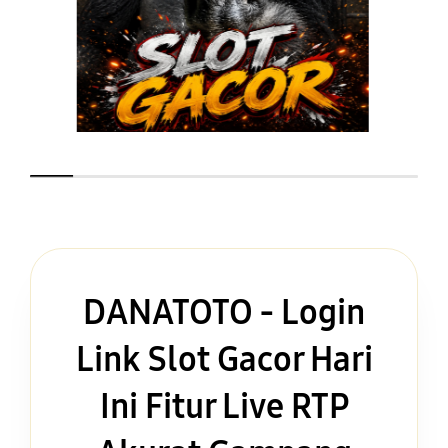
DANATOTO - Login
Link Slot Gacor Hari
Ini Fitur Live RTP