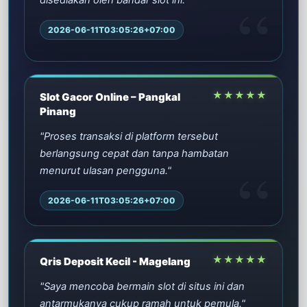
disediakan oleh bandar slot ini."
2026-06-11T03:05:26+07:00
★★★★★
Slot Gacor Online – Pangkal
Pinang
"Proses transaksi di platform tersebut
berlangsung cepat dan tanpa hambatan
menurut ulasan pengguna."
2026-06-11T03:05:26+07:00
★★★★★
Qris Deposit Kecil - Magelang
"Saya mencoba bermain slot di situs ini dan
antarmukanya cukup ramah untuk pemula."