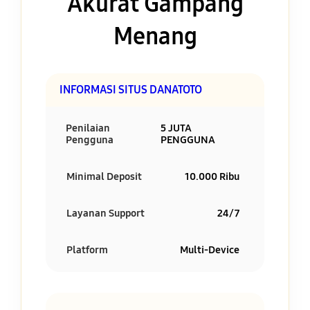
Akurat Gampang
Menang
INFORMASI SITUS DANATOTO
Penilaian
5 JUTA
Pengguna
PENGGUNA
Minimal Deposit
10.000 Ribu
Layanan Support
24/7
Platform
Multi-Device