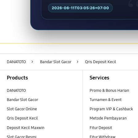
2026-06-11T03:05:26+07:00
DANATOTO
>
Bandar Slot Gacor
>
Qris Deposit Kecil
Footer Navigation
Products
Services
DANATOTO
Promo & Bonus Harian
Bandar Slot Gacor
Turnamen & Event
Slot Gacor Online
Program VIP & Cashback
Qris Deposit Kecil
Metode Pembayaran
Deposit Kecil Maxwin
Fitur Deposit
Slot Gacor Resmi
Fitur Withdraw