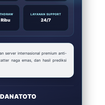
ITHDRAW
LAYANAN SUPPORT
 Ribu
24/7
n server internasional premium anti-
atter naga emas, dan hasil prediksi
A DANATOTO