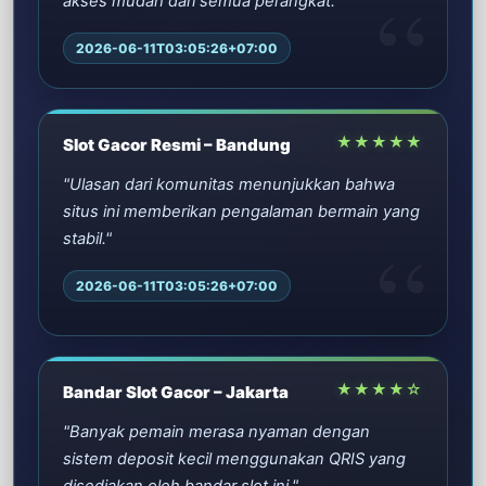
akses mudah dari semua perangkat."
2026-06-11T03:05:26+07:00
★★★★★
Slot Gacor Resmi – Bandung
"Ulasan dari komunitas menunjukkan bahwa
situs ini memberikan pengalaman bermain yang
stabil."
2026-06-11T03:05:26+07:00
★★★★☆
Bandar Slot Gacor – Jakarta
"Banyak pemain merasa nyaman dengan
sistem deposit kecil menggunakan QRIS yang