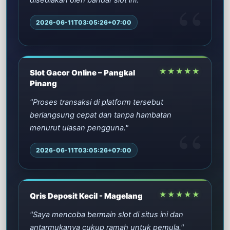
disediakan oleh bandar slot ini."
2026-06-11T03:05:26+07:00
★★★★★
Slot Gacor Online – Pangkal
Pinang
"Proses transaksi di platform tersebut
berlangsung cepat dan tanpa hambatan
menurut ulasan pengguna."
2026-06-11T03:05:26+07:00
★★★★★
Qris Deposit Kecil - Magelang
"Saya mencoba bermain slot di situs ini dan
antarmukanya cukup ramah untuk pemula."