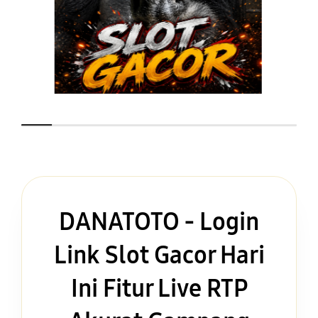
DANATOTO - Login
Link Slot Gacor Hari
Ini Fitur Live RTP