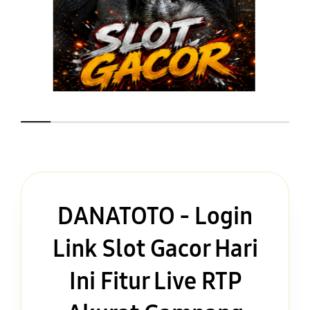
DANATOTO - Login
Link Slot Gacor Hari
Ini Fitur Live RTP