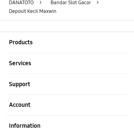
DANATOTO
>
Bandar Slot Gacor
>
Deposit Kecil Maxwin
Buka
Footer Navigation
Products
Buka
Services
Buka
Support
Buka
Account
Buka
Information