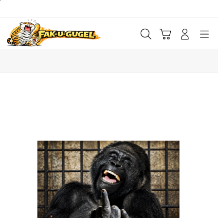
Skip
to
content
Cari
Troli
Login
Navigation
Buka Info Lebih Lanjut