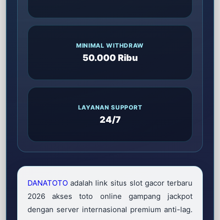
MINIMAL WITHDRAW
50.000 Ribu
LAYANAN SUPPORT
24/7
DANATOTO
adalah link situs slot gacor terbaru
2026 akses toto online gampang jackpot
dengan server internasional premium anti-lag.