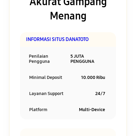
Akurat Gampang
Menang
INFORMASI SITUS DANATOTO
Penilaian
5 JUTA
Pengguna
PENGGUNA
Minimal Deposit
10.000 Ribu
Layanan Support
24/7
Platform
Multi-Device