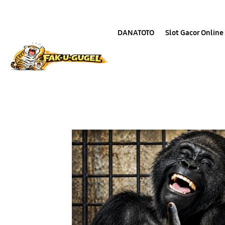
Skip
to
content
DANATOTO
Slot Gacor Online
Buka Info Lebih Lanjut