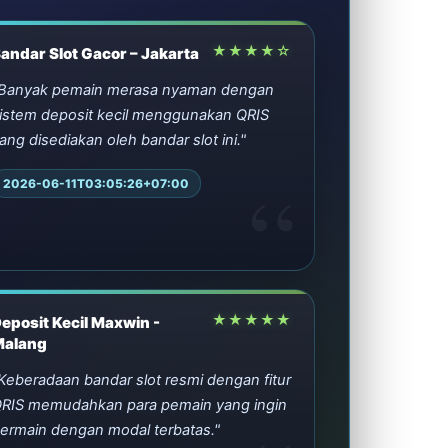
★★★★☆
andar Slot Gacor – Jakarta
Banyak pemain merasa nyaman dengan
istem deposit kecil menggunakan QRIS
ang disediakan oleh bandar slot ini."
2026-06-11T03:05:26+07:00
★★★★★
eposit Kecil Maxwin -
alang
Keberadaan bandar slot resmi dengan fitur
RIS memudahkan para pemain yang ingin
ermain dengan modal terbatas."