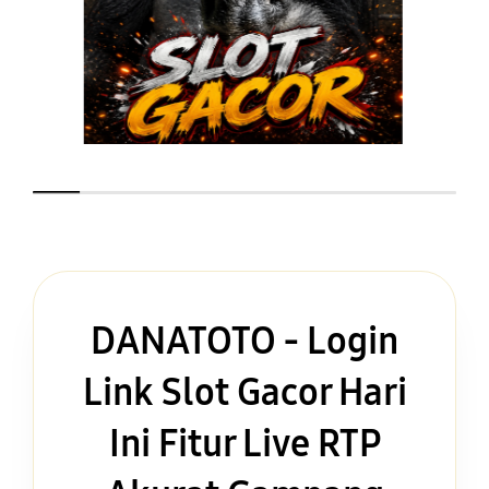
DANATOTO - Login
Link Slot Gacor Hari
Ini Fitur Live RTP