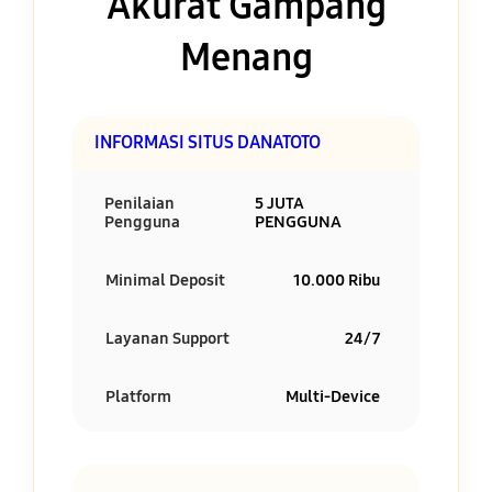
Akurat Gampang
Menang
INFORMASI SITUS DANATOTO
Penilaian
5 JUTA
Pengguna
PENGGUNA
Minimal Deposit
10.000 Ribu
Layanan Support
24/7
Platform
Multi-Device