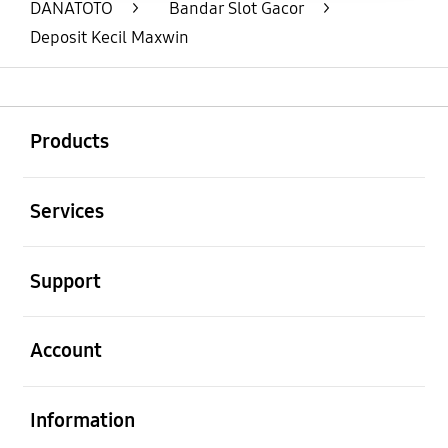
DANATOTO
>
Bandar Slot Gacor
>
Deposit Kecil Maxwin
Buka
Footer Navigation
Products
Buka
Services
Buka
Support
Buka
Account
Buka
Information