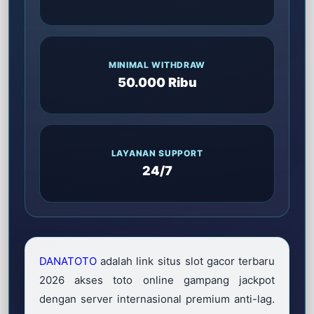
MINIMAL WITHDRAW
50.000 Ribu
LAYANAN SUPPORT
24/7
DANATOTO
adalah link situs slot gacor terbaru
2026 akses toto online gampang jackpot
dengan server internasional premium anti-lag.