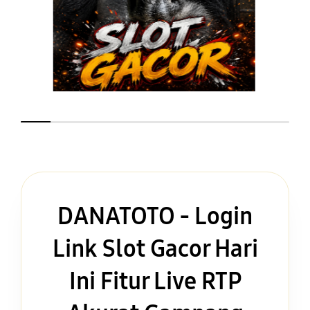
DANATOTO - Login
Link Slot Gacor Hari
Ini Fitur Live RTP