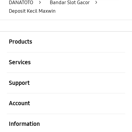
DANATOTO
>
Bandar Slot Gacor
>
Deposit Kecil Maxwin
Buka
Footer Navigation
Products
Buka
Services
Buka
Support
Buka
Account
Buka
Information