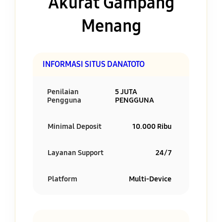
Akurat Gampang
Menang
INFORMASI SITUS DANATOTO
Penilaian
5 JUTA
Pengguna
PENGGUNA
Minimal Deposit
10.000 Ribu
Layanan Support
24/7
Platform
Multi-Device