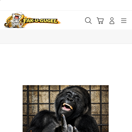
Skip
to
content
Cari
Troli
Login
Navigation
Buka Info Lebih Lanjut