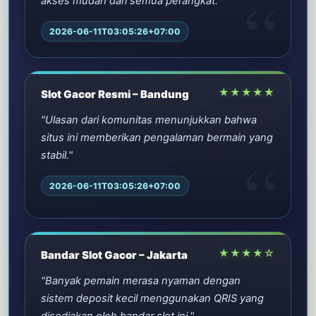
akses mudah dari semua perangkat."
2026-06-11T03:05:26+07:00
★★★★★
Slot Gacor Resmi – Bandung
"Ulasan dari komunitas menunjukkan bahwa
situs ini memberikan pengalaman bermain yang
stabil."
2026-06-11T03:05:26+07:00
★★★★☆
Bandar Slot Gacor – Jakarta
"Banyak pemain merasa nyaman dengan
sistem deposit kecil menggunakan QRIS yang