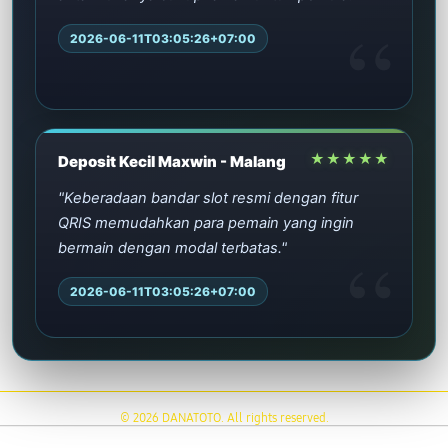
2026-06-11T03:05:26+07:00
★★★★★
Deposit Kecil Maxwin - Malang
"Keberadaan bandar slot resmi dengan fitur
QRIS memudahkan para pemain yang ingin
bermain dengan modal terbatas."
2026-06-11T03:05:26+07:00
© 2026 DANATOTO. All rights reserved.