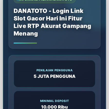
DANATOTO - Login Link
Slot Gacor Hari Ini Fitur
Live RTP Akurat Gampang
Menang
PENILAIAN PENGGUNA
5 JUTA PENGGUNA
MINIMAL DEPOSIT
10.000 Ribu