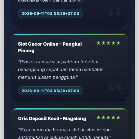
disediakan oleh bandar slot ini."
2026-06-11T03:05:26+07:00
★★★★★
Slot Gacor Online – Pangkal
Pinang
"Proses transaksi di platform tersebut
berlangsung cepat dan tanpa hambatan
menurut ulasan pengguna."
2026-06-11T03:05:26+07:00
★★★★★
Qris Deposit Kecil - Magelang
"Saya mencoba bermain slot di situs ini dan
antarmukanya cukup ramah untuk pemula."