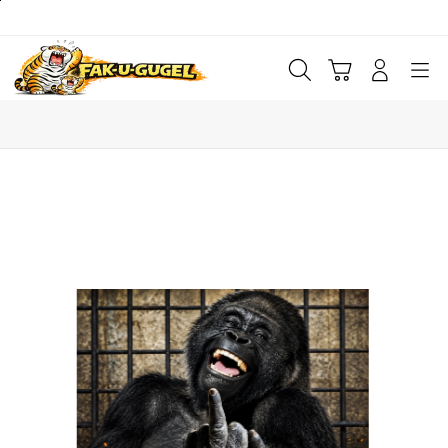
Skip
to
content
Cari
Troli
Login
Navigation
Buka Info Lebih Lanjut