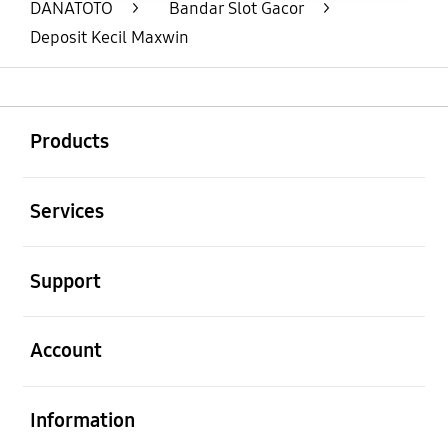
DANATOTO
>
Bandar Slot Gacor
>
Deposit Kecil Maxwin
Buka
Footer Navigation
Products
Buka
Services
Buka
Support
Buka
Account
Buka
Information