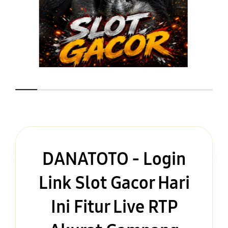
DANATOTO - Login
Link Slot Gacor Hari
Ini Fitur Live RTP