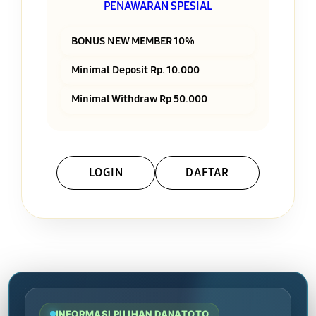
PENAWARAN SPESIAL
BONUS NEW MEMBER 10%
Minimal Deposit Rp. 10.000
Minimal Withdraw Rp 50.000
LOGIN
DAFTAR
Layer Popup Close
INFORMASI PILIHAN DANATOTO