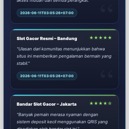
akses mudah dari semua perangkat."
2026-06-11T03:05:26+07:00
★★★★★
Slot Gacor Resmi – Bandung
"Ulasan dari komunitas menunjukkan bahwa
situs ini memberikan pengalaman bermain yang
stabil."
2026-06-11T03:05:26+07:00
★★★★☆
Bandar Slot Gacor – Jakarta
"Banyak pemain merasa nyaman dengan
sistem deposit kecil menggunakan QRIS yang