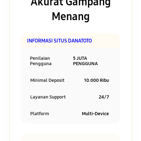
Akurat Gampang
Menang
INFORMASI SITUS DANATOTO
Penilaian
5 JUTA
Pengguna
PENGGUNA
Minimal Deposit
10.000 Ribu
Layanan Support
24/7
Platform
Multi-Device