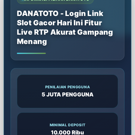
DANATOTO - Login Link
Slot Gacor Hari Ini Fitur
Live RTP Akurat Gampang
Menang
PENILAIAN PENGGUNA
5 JUTA PENGGUNA
MINIMAL DEPOSIT
10.000 Ribu