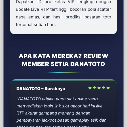
Dapatkan ID pro kelas VIP lengkap dengan
update Live RTP tertinggi, bocoran pola scatter
naga emas, dan hasil prediksi pasaran toto
tercepat setiap hari.
APA KATA MEREKA? REVIEW
MEMBER SETIA DANATOTO
★★★★★
DANATOTO – Surabaya
"DANATOTO adalah agen slot online yang
menyediakan login link slot gacor hari ini live
RTP akurat gampang menang dengan
pembayaran jackpot besar, gameplay asik dan