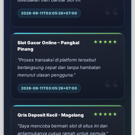
disediakan oleh bandar slot ini."
2026-06-11T03:05:26+07:00
★★★★★
Slot Gacor Online – Pangkal
Pinang
"Proses transaksi di platform tersebut
berlangsung cepat dan tanpa hambatan
menurut ulasan pengguna."
2026-06-11T03:05:26+07:00
★★★★★
Qris Deposit Kecil - Magelang
"Saya mencoba bermain slot di situs ini dan
antarmukanya cukup ramah untuk pemula."