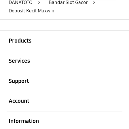
DANATOTO
>
Bandar Slot Gacor
>
Deposit Kecil Maxwin
Buka
Footer Navigation
Products
Buka
Services
Buka
Support
Buka
Account
Buka
Information