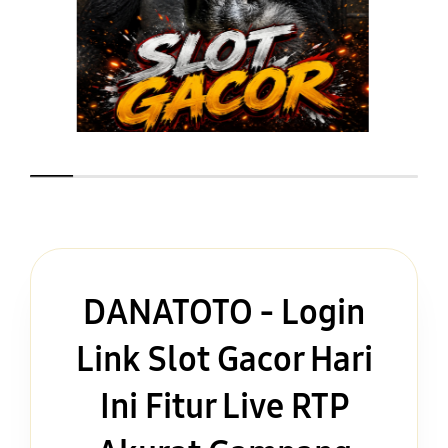
DANATOTO - Login
Link Slot Gacor Hari
Ini Fitur Live RTP