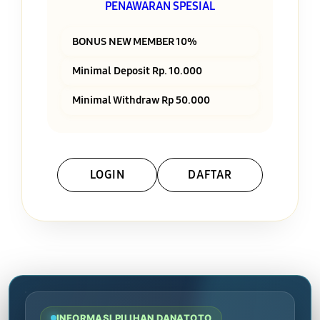
PENAWARAN SPESIAL
BONUS NEW MEMBER 10%
Minimal Deposit Rp. 10.000
Minimal Withdraw Rp 50.000
LOGIN
DAFTAR
Layer Popup Close
INFORMASI PILIHAN DANATOTO