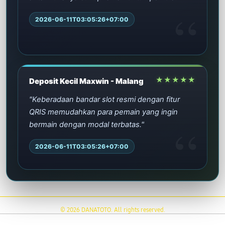
2026-06-11T03:05:26+07:00
★★★★★
Deposit Kecil Maxwin - Malang
"Keberadaan bandar slot resmi dengan fitur
QRIS memudahkan para pemain yang ingin
bermain dengan modal terbatas."
2026-06-11T03:05:26+07:00
© 2026 DANATOTO. All rights reserved.