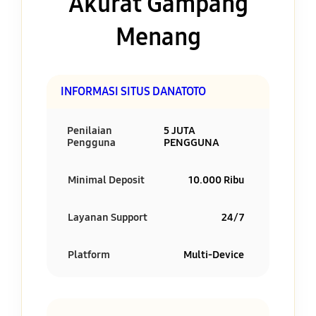
Akurat Gampang
Menang
INFORMASI SITUS DANATOTO
Penilaian
5 JUTA
Pengguna
PENGGUNA
Minimal Deposit
10.000 Ribu
Layanan Support
24/7
Platform
Multi-Device