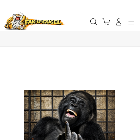
Skip
to
content
Cari
Troli
Login
Navigation
Buka Info Lebih Lanjut