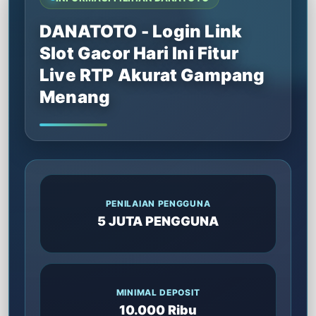
DANATOTO - Login Link
Slot Gacor Hari Ini Fitur
Live RTP Akurat Gampang
Menang
PENILAIAN PENGGUNA
5 JUTA PENGGUNA
MINIMAL DEPOSIT
10.000 Ribu