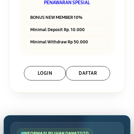
PENAWARAN SPESIAL
BONUS NEW MEMBER 10%
Minimal Deposit Rp. 10.000
Minimal Withdraw Rp 50.000
LOGIN
DAFTAR
Layer Popup Close
INFORMASI PILIHAN DANATOTO