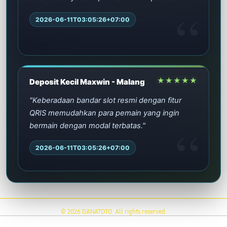
2026-06-11T03:05:26+07:00
★★★★★
Deposit Kecil Maxwin - Malang
"Keberadaan bandar slot resmi dengan fitur
QRIS memudahkan para pemain yang ingin
bermain dengan modal terbatas."
2026-06-11T03:05:26+07:00
© 2026 DANATOTO. All rights reserved.