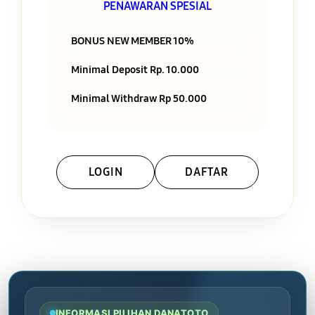
PENAWARAN SPESIAL
BONUS NEW MEMBER 10%
Minimal Deposit Rp. 10.000
Minimal Withdraw Rp 50.000
LOGIN
DAFTAR
Layer Popup Close
INFORMASI PILIHAN DANATOTO