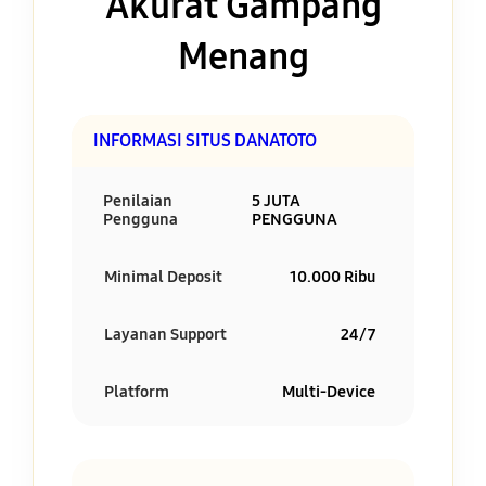
Akurat Gampang
Menang
INFORMASI SITUS DANATOTO
Penilaian
5 JUTA
Pengguna
PENGGUNA
Minimal Deposit
10.000 Ribu
Layanan Support
24/7
Platform
Multi-Device