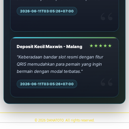
2026-06-11T03:05:26+07:00
★★★★★
Deposit Kecil Maxwin - Malang
"Keberadaan bandar slot resmi dengan fitur
QRIS memudahkan para pemain yang ingin
bermain dengan modal terbatas."
2026-06-11T03:05:26+07:00
© 2026 DANATOTO. All rights reserved.