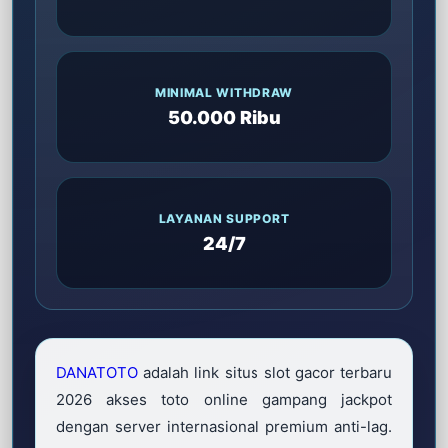
MINIMAL WITHDRAW
50.000 Ribu
LAYANAN SUPPORT
24/7
DANATOTO
adalah link situs slot gacor terbaru
2026 akses toto online gampang jackpot
dengan server internasional premium anti-lag.