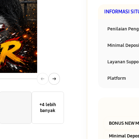
INFORMASI SIT
Penilaian Pen
Minimal Deposi
Layanan Suppo
Sebelumnya
Berikutnya
Platform
+4 lebih
banyak
BONUS NEW M
Minimal Depos