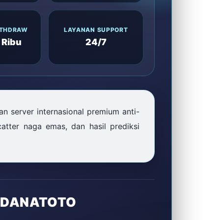
ITHDRAW
LAYANAN SUPPORT
 Ribu
24/7
n server internasional premium anti-
atter naga emas, dan hasil prediksi
A DANATOTO