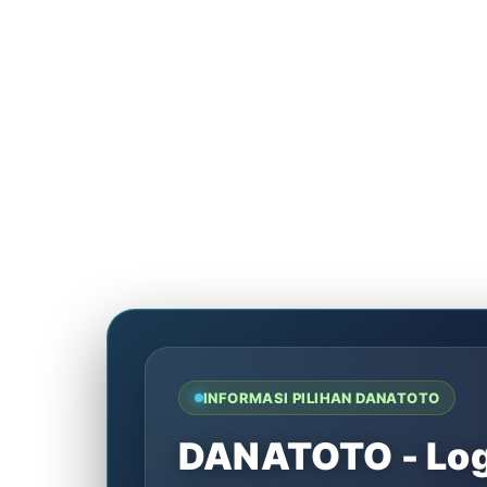
Layer Popup Close
INFORMASI PILIHAN DANATOTO
DANATOTO - Logi