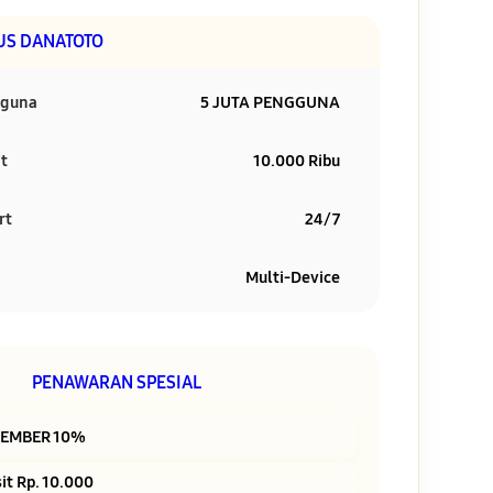
US DANATOTO
gguna
5 JUTA PENGGUNA
t
10.000 Ribu
rt
24/7
Multi-Device
PENAWARAN SPESIAL
EMBER 10%
it Rp. 10.000