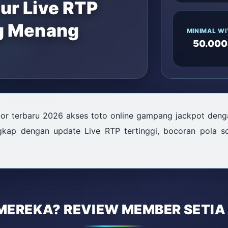
tur Live RTP
g Menang
MINIMAL W
50.000
acor terbaru 2026 akses toto online gampang jackpot denga
gkap dengan update Live RTP tertinggi, bocoran pola sc
MEREKA? REVIEW MEMBER SETI