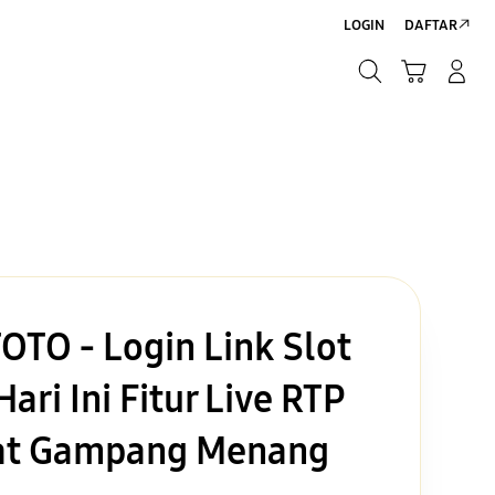
LOGIN
DAFTAR
Cari
Troli
Login/Sign-Up
Cari
TO - Login Link Slot
ari Ini Fitur Live RTP
at Gampang Menang