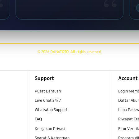
© 2026 DANATOTO. All rights reserved.
Support
Account
Pusat Bantuan
Login Mem
Live Chat 24/7
Daftar Aku
WhatsApp Support
Lupa Passw
FAQ
Riwayat Tr
Kebijakan Privasi
Fitur Verifi
Syarat & Ketentuan
Program VI