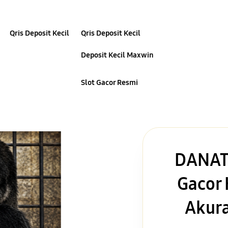
Qris Deposit Kecil
Qris Deposit Kecil
Deposit Kecil Maxwin
Slot Gacor Resmi
DANATO
Gacor H
Akur