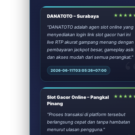
★★★★
DANATOTO – Surabaya
"DANATOTO adalah agen slot online yang
menyediakan login link slot gacor hari ini
live RTP akurat gampang menang dengan
pembayaran jackpot besar, gameplay asik
dan akses mudah dari semua perangkat."
2026-06-11T03:05:26+07:00
★★★★
Slot Gacor Online – Pangkal
Pinang
"Proses transaksi di platform tersebut
berlangsung cepat dan tanpa hambatan
menurut ulasan pengguna."