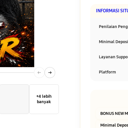
INFORMASI SIT
Penilaian Pen
Minimal Deposi
Layanan Suppo
Sebelumnya
Berikutnya
Platform
+4 lebih
banyak
BONUS NEW M
Minimal Depos