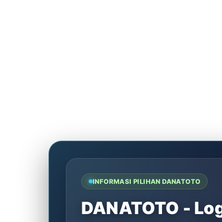
Layer Popup Close
INFORMASI PILIHAN DANATOTO
DANATOTO - Logi