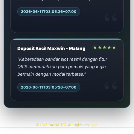
2026-06-11T03:05:26+07:00
★★★★★
Deposit Kecil Maxwin - Malang
"Keberadaan bandar slot resmi dengan fitur
QRIS memudahkan para pemain yang ingin
bermain dengan modal terbatas."
2026-06-11T03:05:26+07:00
© 2026 DANATOTO. All rights reserved.