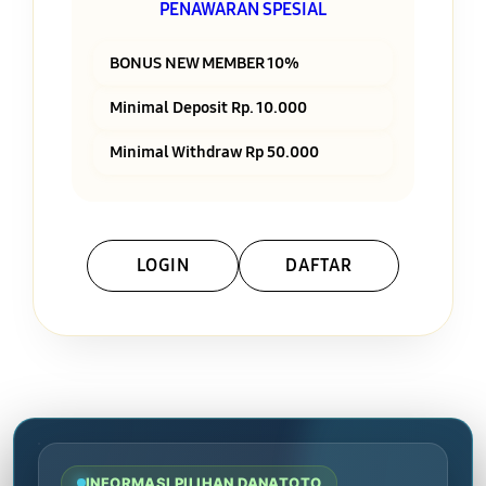
PENAWARAN SPESIAL
BONUS NEW MEMBER 10%
Minimal Deposit Rp. 10.000
Minimal Withdraw Rp 50.000
LOGIN
DAFTAR
Layer Popup Close
INFORMASI PILIHAN DANATOTO