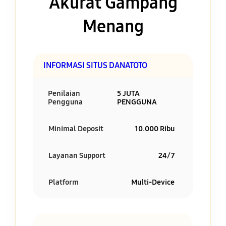
Akurat Gampang
Menang
INFORMASI SITUS DANATOTO
Penilaian
5 JUTA
Pengguna
PENGGUNA
Minimal Deposit
10.000 Ribu
Layanan Support
24/7
Platform
Multi-Device