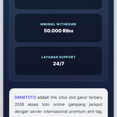
MINIMAL WITHDRAW
50.000 Ribu
LAYANAN SUPPORT
24/7
DANATOTO
adalah link situs slot gacor terbaru
2026 akses toto online gampang jackpot
dengan server internasional premium anti-lag.