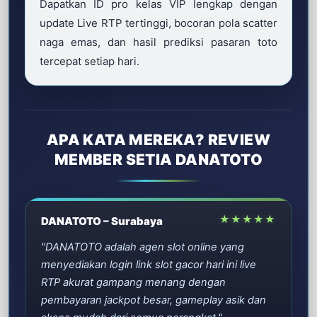
Dapatkan ID pro kelas VIP lengkap dengan
update Live RTP tertinggi, bocoran pola scatter
naga emas, dan hasil prediksi pasaran toto
tercepat setiap hari.
APA KATA MEREKA? REVIEW
MEMBER SETIA DANATOTO
★★★★★
DANATOTO – Surabaya
"DANATOTO adalah agen slot online yang
menyediakan login link slot gacor hari ini live
RTP akurat gampang menang dengan
pembayaran jackpot besar, gameplay asik dan