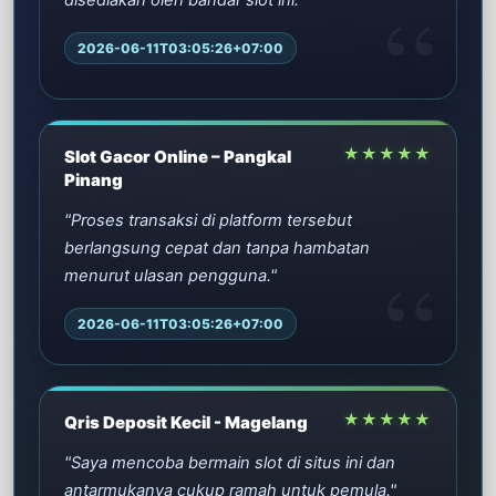
disediakan oleh bandar slot ini."
2026-06-11T03:05:26+07:00
★★★★★
Slot Gacor Online – Pangkal
Pinang
"Proses transaksi di platform tersebut
berlangsung cepat dan tanpa hambatan
menurut ulasan pengguna."
2026-06-11T03:05:26+07:00
★★★★★
Qris Deposit Kecil - Magelang
"Saya mencoba bermain slot di situs ini dan
antarmukanya cukup ramah untuk pemula."