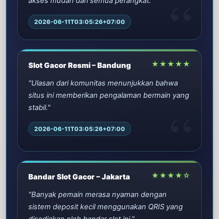
akses mudah dari semua perangkat."
2026-06-11T03:05:26+07:00
★★★★★
Slot Gacor Resmi – Bandung
"Ulasan dari komunitas menunjukkan bahwa
situs ini memberikan pengalaman bermain yang
stabil."
2026-06-11T03:05:26+07:00
★★★★☆
Bandar Slot Gacor – Jakarta
"Banyak pemain merasa nyaman dengan
sistem deposit kecil menggunakan QRIS yang