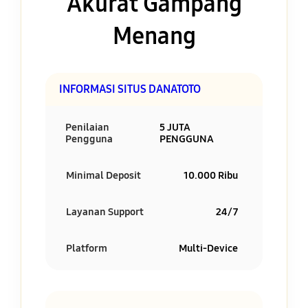
Akurat Gampang
Menang
INFORMASI SITUS DANATOTO
Penilaian
5 JUTA
Pengguna
PENGGUNA
Minimal Deposit
10.000 Ribu
Layanan Support
24/7
Platform
Multi-Device