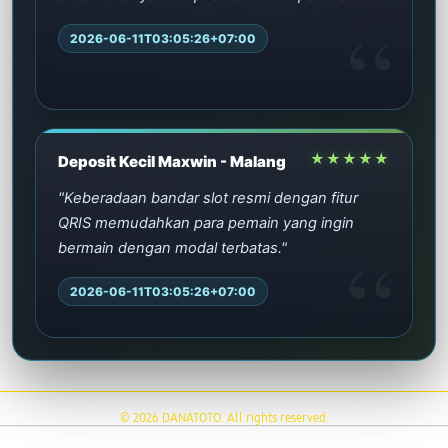
2026-06-11T03:05:26+07:00
★★★★★
Deposit Kecil Maxwin - Malang
"Keberadaan bandar slot resmi dengan fitur
QRIS memudahkan para pemain yang ingin
bermain dengan modal terbatas."
2026-06-11T03:05:26+07:00
© 2026 DANATOTO. All rights reserved.