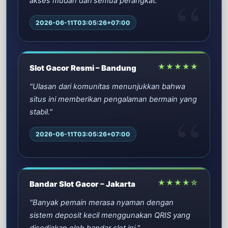
akses mudah dari semua perangkat."
2026-06-11T03:05:26+07:00
★★★★★
Slot Gacor Resmi – Bandung
"Ulasan dari komunitas menunjukkan bahwa
situs ini memberikan pengalaman bermain yang
stabil."
2026-06-11T03:05:26+07:00
★★★★☆
Bandar Slot Gacor – Jakarta
"Banyak pemain merasa nyaman dengan
sistem deposit kecil menggunakan QRIS yang