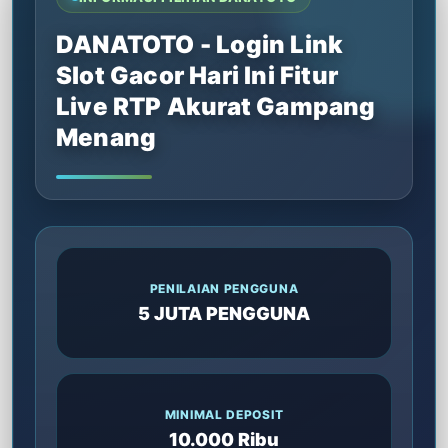
DANATOTO - Login Link
Slot Gacor Hari Ini Fitur
Live RTP Akurat Gampang
Menang
PENILAIAN PENGGUNA
5 JUTA PENGGUNA
MINIMAL DEPOSIT
10.000 Ribu