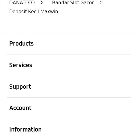
DANATOTO
>
Bandar Slot Gacor
>
Deposit Kecil Maxwin
Buka
Footer Navigation
Products
Buka
Services
Buka
Support
Buka
Account
Buka
Information