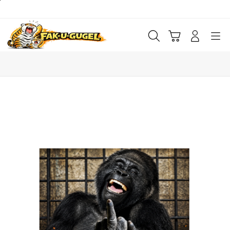
Skip
to
content
Cari
Troli
Login
Navigation
Buka Info Lebih Lanjut