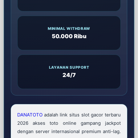
MINIMAL WITHDRAW
50.000 Ribu
LAYANAN SUPPORT
24/7
DANATOTO
adalah link situs slot gacor terbaru
2026 akses toto online gampang jackpot
dengan server internasional premium anti-lag.