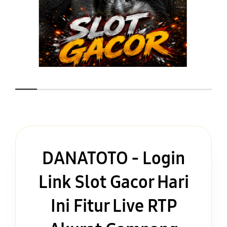
DANATOTO - Login
Link Slot Gacor Hari
Ini Fitur Live RTP