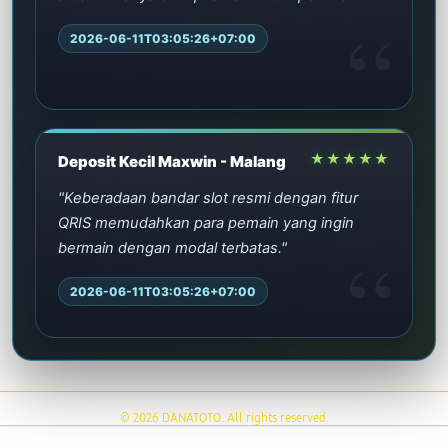
2026-06-11T03:05:26+07:00
★★★★★
Deposit Kecil Maxwin - Malang
"Keberadaan bandar slot resmi dengan fitur
QRIS memudahkan para pemain yang ingin
bermain dengan modal terbatas."
2026-06-11T03:05:26+07:00
© 2026 DANATOTO. All rights reserved.