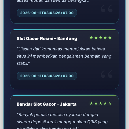
akses mudah dari semua perangkat."
2026-06-11T03:05:26+07:00
★★★★★
Slot Gacor Resmi – Bandung
"Ulasan dari komunitas menunjukkan bahwa
situs ini memberikan pengalaman bermain yang
stabil."
2026-06-11T03:05:26+07:00
★★★★☆
Bandar Slot Gacor – Jakarta
"Banyak pemain merasa nyaman dengan
sistem deposit kecil menggunakan QRIS yang