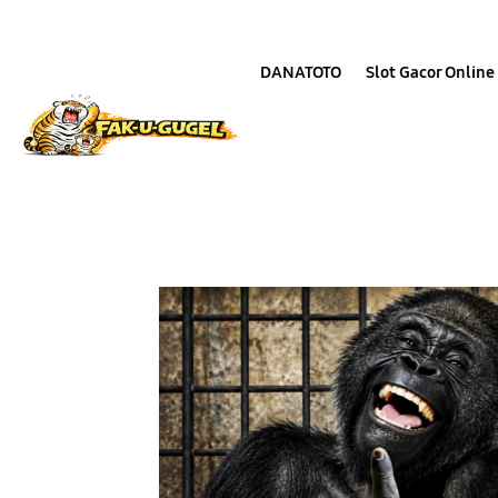
Skip
to
content
DANATOTO
Slot Gacor Online
Buka Info Lebih Lanjut