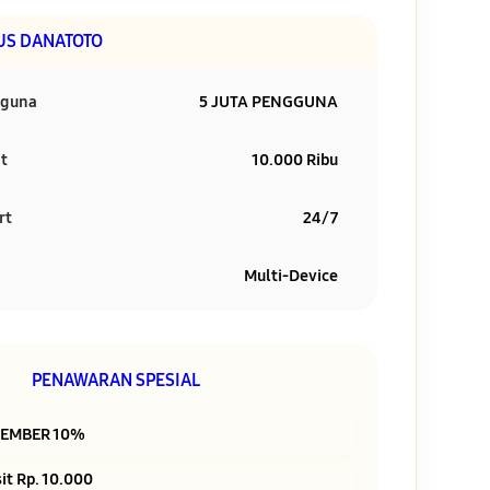
US DANATOTO
gguna
5 JUTA PENGGUNA
t
10.000 Ribu
rt
24/7
Multi-Device
PENAWARAN SPESIAL
EMBER 10%
it Rp. 10.000