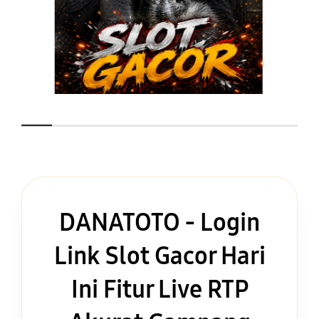
DANATOTO - Login
Link Slot Gacor Hari
Ini Fitur Live RTP