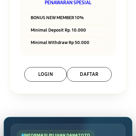
PENAWARAN SPESIAL
BONUS NEW MEMBER 10%
Minimal Deposit Rp. 10.000
Minimal Withdraw Rp 50.000
LOGIN
DAFTAR
Layer Popup Close
INFORMASI PILIHAN DANATOTO