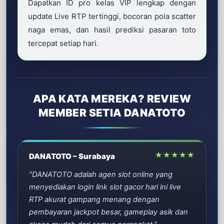
Dapatkan ID pro kelas VIP lengkap dengan
update Live RTP tertinggi, bocoran pola scatter
naga emas, dan hasil prediksi pasaran toto
tercepat setiap hari.
APA KATA MEREKA? REVIEW
MEMBER SETIA DANATOTO
★★★★★
DANATOTO – Surabaya
"DANATOTO adalah agen slot online yang
menyediakan login link slot gacor hari ini live
RTP akurat gampang menang dengan
pembayaran jackpot besar, gameplay asik dan