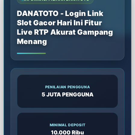
DANATOTO - Login Link
Slot Gacor Hari Ini Fitur
Live RTP Akurat Gampang
Menang
PENILAIAN PENGGUNA
5 JUTA PENGGUNA
MINIMAL DEPOSIT
10.000 Ribu