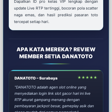
Dapatkan ID pro kelas VIP lengkap dengan
update Live RTP tertinggi, bocoran pola scatter
naga emas, dan hasil prediksi pasaran toto
tercepat setiap hari.
APA KATA MEREKA? REVIEW
MEMBER SETIA DANATOTO
★★★★★
DANATOTO – Surabaya
"DANATOTO adalah agen slot online yang
menyediakan login link slot gacor hari ini live
RTP akurat gampang menang dengan
pembayaran jackpot besar, gameplay asik dan