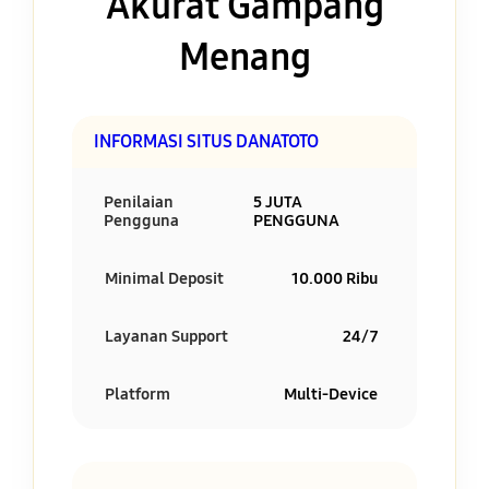
Akurat Gampang
Menang
INFORMASI SITUS DANATOTO
Penilaian
5 JUTA
Pengguna
PENGGUNA
Minimal Deposit
10.000 Ribu
Layanan Support
24/7
Platform
Multi-Device