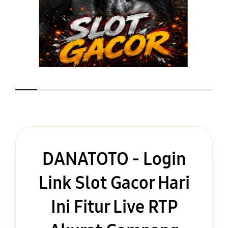
DANATOTO - Login
Link Slot Gacor Hari
Ini Fitur Live RTP