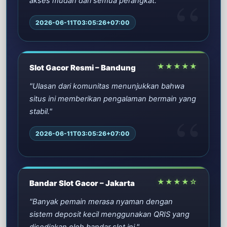
akses mudah dari semua perangkat."
2026-06-11T03:05:26+07:00
★★★★★
Slot Gacor Resmi – Bandung
"Ulasan dari komunitas menunjukkan bahwa
situs ini memberikan pengalaman bermain yang
stabil."
2026-06-11T03:05:26+07:00
★★★★☆
Bandar Slot Gacor – Jakarta
"Banyak pemain merasa nyaman dengan
sistem deposit kecil menggunakan QRIS yang