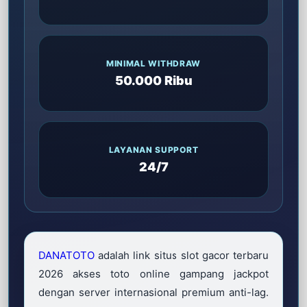
MINIMAL WITHDRAW
50.000 Ribu
LAYANAN SUPPORT
24/7
DANATOTO
adalah link situs slot gacor terbaru
2026 akses toto online gampang jackpot
dengan server internasional premium anti-lag.