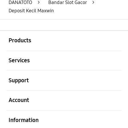
DANATOTO
>
Bandar Slot Gacor
>
Deposit Kecil Maxwin
Buka
Footer Navigation
Products
Buka
Services
Buka
Support
Buka
Account
Buka
Information