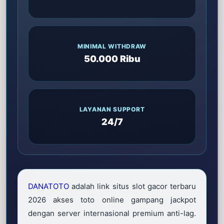
MINIMAL WITHDRAW
50.000 Ribu
LAYANAN SUPPORT
24/7
DANATOTO
adalah link situs slot gacor terbaru
2026 akses toto online gampang jackpot
dengan server internasional premium anti-lag.