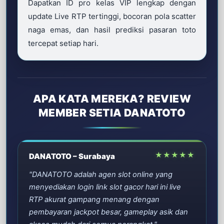
Dapatkan ID pro kelas VIP lengkap dengan
update Live RTP tertinggi, bocoran pola scatter
naga emas, dan hasil prediksi pasaran toto
tercepat setiap hari.
APA KATA MEREKA? REVIEW
MEMBER SETIA DANATOTO
★★★★★
DANATOTO – Surabaya
"DANATOTO adalah agen slot online yang
menyediakan login link slot gacor hari ini live
RTP akurat gampang menang dengan
pembayaran jackpot besar, gameplay asik dan