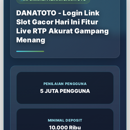
DANATOTO - Login Link
Slot Gacor Hari Ini Fitur
Live RTP Akurat Gampang
Menang
PENILAIAN PENGGUNA
5 JUTA PENGGUNA
MINIMAL DEPOSIT
10.000 Ribu