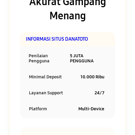
Akurat Gampang
Menang
INFORMASI SITUS DANATOTO
Penilaian
5 JUTA
Pengguna
PENGGUNA
Minimal Deposit
10.000 Ribu
Layanan Support
24/7
Platform
Multi-Device