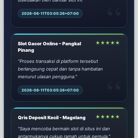
disediakan oleh bandar slot ini."
2026-06-11T03:05:26+07:00
★★★★★
Slot Gacor Online – Pangkal
Pinang
"Proses transaksi di platform tersebut
berlangsung cepat dan tanpa hambatan
menurut ulasan pengguna."
2026-06-11T03:05:26+07:00
★★★★★
Qris Deposit Kecil - Magelang
"Saya mencoba bermain slot di situs ini dan
antarmukanya cukup ramah untuk pemula."