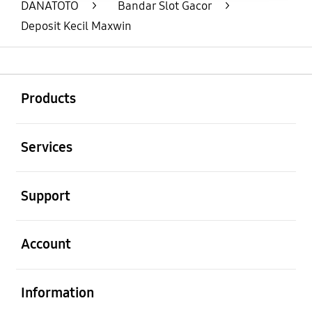
DANATOTO
>
Bandar Slot Gacor
>
Deposit Kecil Maxwin
Buka
Footer Navigation
Products
Buka
Services
Buka
Support
Buka
Account
Buka
Information