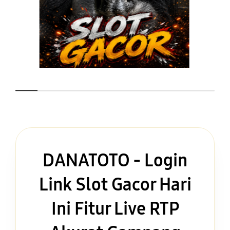
DANATOTO - Login
Link Slot Gacor Hari
Ini Fitur Live RTP