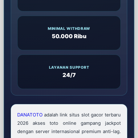
MINIMAL WITHDRAW
50.000 Ribu
LAYANAN SUPPORT
24/7
DANATOTO
adalah link situs slot gacor terbaru
2026 akses toto online gampang jackpot
dengan server internasional premium anti-lag.