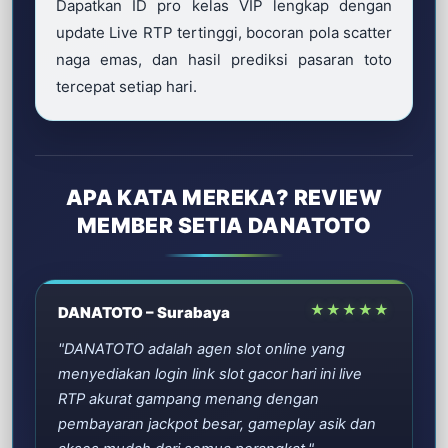
Dapatkan ID pro kelas VIP lengkap dengan
update Live RTP tertinggi, bocoran pola scatter
naga emas, dan hasil prediksi pasaran toto
tercepat setiap hari.
APA KATA MEREKA? REVIEW
MEMBER SETIA DANATOTO
★★★★★
DANATOTO – Surabaya
"DANATOTO adalah agen slot online yang
menyediakan login link slot gacor hari ini live
RTP akurat gampang menang dengan
pembayaran jackpot besar, gameplay asik dan