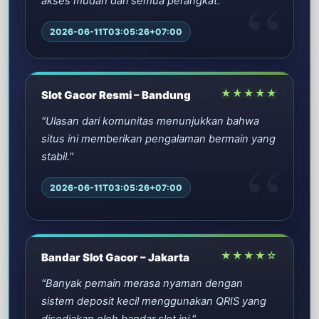
akses mudah dari semua perangkat."
2026-06-11T03:05:26+07:00
★★★★★
Slot Gacor Resmi – Bandung
"Ulasan dari komunitas menunjukkan bahwa
situs ini memberikan pengalaman bermain yang
stabil."
2026-06-11T03:05:26+07:00
★★★★☆
Bandar Slot Gacor – Jakarta
"Banyak pemain merasa nyaman dengan
sistem deposit kecil menggunakan QRIS yang