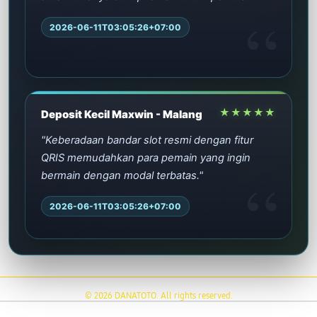
2026-06-11T03:05:26+07:00
★★★★★
Deposit Kecil Maxwin - Malang
"Keberadaan bandar slot resmi dengan fitur
QRIS memudahkan para pemain yang ingin
bermain dengan modal terbatas."
2026-06-11T03:05:26+07:00
© 2026 DANATOTO. All rights reserved.