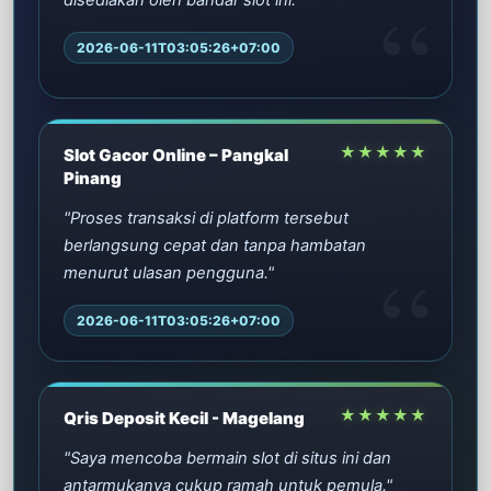
disediakan oleh bandar slot ini."
2026-06-11T03:05:26+07:00
★★★★★
Slot Gacor Online – Pangkal
Pinang
"Proses transaksi di platform tersebut
berlangsung cepat dan tanpa hambatan
menurut ulasan pengguna."
2026-06-11T03:05:26+07:00
★★★★★
Qris Deposit Kecil - Magelang
"Saya mencoba bermain slot di situs ini dan
antarmukanya cukup ramah untuk pemula."