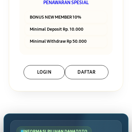
PENAWARAN SPESIAL
BONUS NEW MEMBER 10%
Minimal Deposit Rp. 10.000
Minimal Withdraw Rp 50.000
LOGIN
DAFTAR
Layer Popup Close
INFORMASI PILIHAN DANATOTO