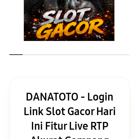
DANATOTO - Login
Link Slot Gacor Hari
Ini Fitur Live RTP